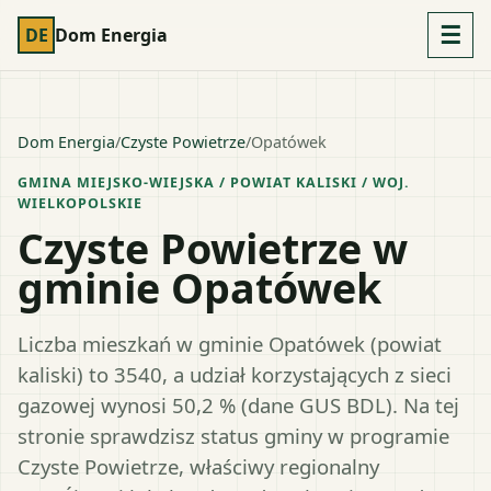
☰
DE
Dom Energia
Dom Energia
/
Czyste Powietrze
/
Opatówek
GMINA MIEJSKO-WIEJSKA
/ POWIAT
KALISKI
/ WOJ.
WIELKOPOLSKIE
Czyste Powietrze w
gminie Opatówek
Liczba mieszkań w gminie Opatówek (powiat
kaliski) to 3540, a udział korzystających z sieci
gazowej wynosi 50,2 % (dane GUS BDL). Na tej
stronie sprawdzisz status gminy w programie
Czyste Powietrze, właściwy regionalny