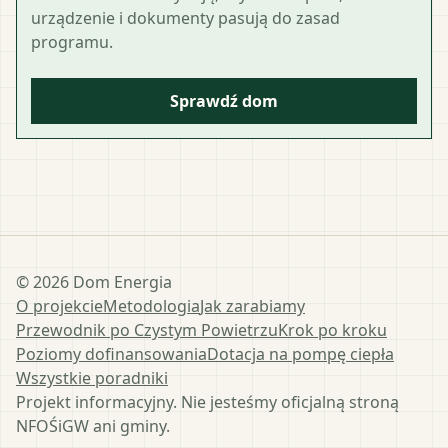
urządzenie i dokumenty pasują do zasad
programu.
Sprawdź dom
©
2026
Dom Energia
O projekcie
Metodologia
Jak zarabiamy
Przewodnik po Czystym Powietrzu
Krok po kroku
Poziomy dofinansowania
Dotacja na pompę ciepła
Wszystkie poradniki
Projekt informacyjny. Nie jesteśmy oficjalną stroną
NFOŚiGW ani gminy.