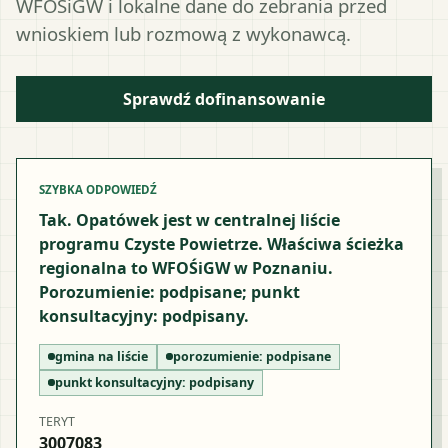
WFOŚiGW i lokalne dane do zebrania przed
wnioskiem lub rozmową z wykonawcą.
Sprawdź dofinansowanie
SZYBKA ODPOWIEDŹ
Tak. Opatówek jest w centralnej liście
programu Czyste Powietrze. Właściwa ścieżka
regionalna to WFOŚiGW w Poznaniu.
Porozumienie: podpisane; punkt
konsultacyjny: podpisany.
gmina na liście
porozumienie:
podpisane
punkt konsultacyjny:
podpisany
TERYT
3007083