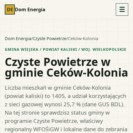
☰
DE
Dom Energia
Dom Energia
/
Czyste Powietrze
/
Ceków-Kolonia
GMINA WIEJSKA
/ POWIAT
KALISKI
/ WOJ.
WIELKOPOLSKIE
Czyste Powietrze w
gminie Ceków-Kolonia
Liczba mieszkań w gminie Ceków-Kolonia
(powiat kaliski) to 1405, a udział korzystających
z sieci gazowej wynosi 25,7 % (dane GUS BDL).
Na tej stronie sprawdzisz status gminy w
programie Czyste Powietrze, właściwy
regionalny WFOŚiGW i lokalne dane do zebrania