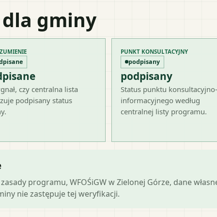
 dla gminy
ZUMIENIE
PUNKT KONSULTACYJNY
dpisane
podpisany
dpisane
podpisany
gnał, czy centralna lista
Status punktu konsultacyjno
zuje podpisany status
informacyjnego według
y.
centralnej listy programu.
e
lne zasady programu, WFOŚiGW w Zielonej Górze, dane własn
ny nie zastępuje tej weryfikacji.