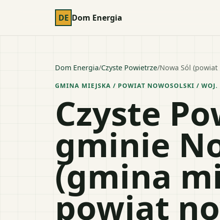
DE
Dom Energia
Dom Energia
/
Czyste Powietrze
/
Nowa Sól (powiat
GMINA MIEJSKA
/ POWIAT
NOWOSOLSKI
/ WOJ.
Czyste Po
gminie N
(gmina mi
powiat no