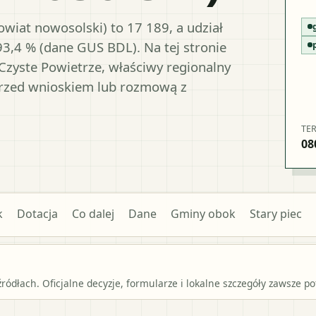
wiat nowosolski) to 17 189, a udział
93,4 % (dane GUS BDL). Na tej stronie
Czyste Powietrze, właściwy regionalny
przed wnioskiem lub rozmową z
TE
08
k
Dotacja
Co dalej
Dane
Gminy obok
Stary piec
źródłach. Oficjalne decyzje, formularze i lokalne szczegóły zawsze 