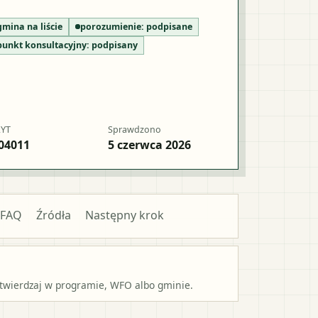
gmina na liście
porozumienie:
podpisane
punkt konsultacyjny:
podpisany
RYT
Sprawdzono
04011
5 czerwca 2026
FAQ
Źródła
Następny krok
potwierdzaj w programie, WFO albo gminie.