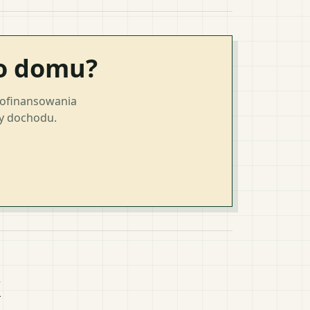
go domu?
dofinansowania
ty dochodu.
k