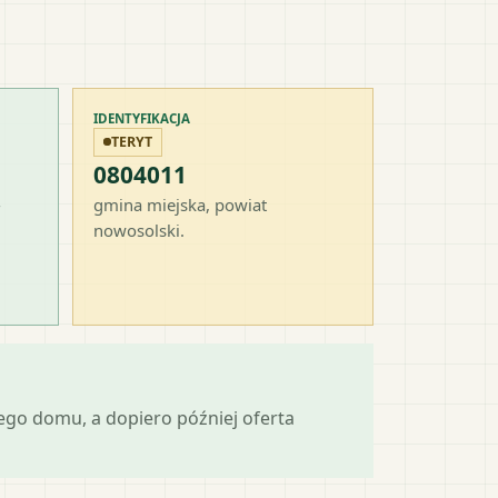
IDENTYFIKACJA
TERYT
0804011
-
gmina miejska
, powiat
nowosolski
.
ego domu, a dopiero później oferta