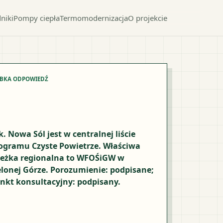
niki
Pompy ciepła
Termomodernizacja
O projekcie
YBKA ODPOWIEDŹ
k. Nowa Sól jest w centralnej liście
ogramu Czyste Powietrze. Właściwa
ieżka regionalna to WFOŚiGW w
elonej Górze. Porozumienie: podpisane;
nkt konsultacyjny: podpisany.