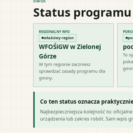
STATUS
Status programu
REGIONALNY WFO
PORO
właściwy region
po
WFOŚiGW w Zielonej
po
To sy
Górze
poka
W tym regionie zaczniesz
gmin
sprawdzać zasady programu dla
gminy.
Co ten status oznacza praktyczni
Najbezpieczniejsza kolejność to: oficja
urządzenia lub zakres robót. Sam wpis gmi