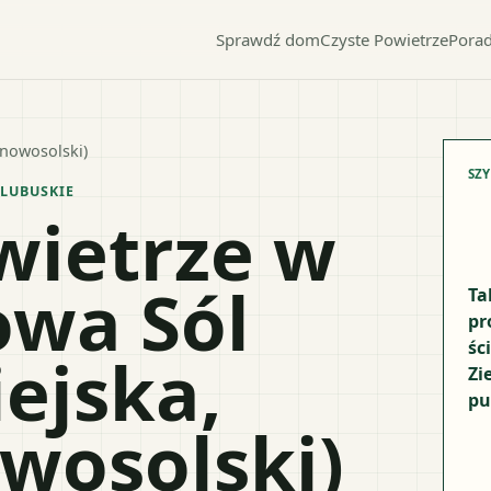
Sprawdź dom
Czyste Powietrze
Porad
 nowosolski)
SZ
LUBUSKIE
wietrze w
owa Sól
Ta
pr
śc
ejska,
Zi
pu
wosolski)