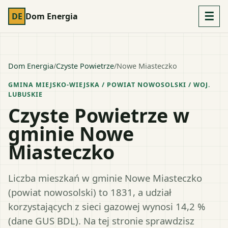
☰
DE
Dom Energia
Dom Energia
/
Czyste Powietrze
/
Nowe Miasteczko
GMINA MIEJSKO-WIEJSKA
/ POWIAT
NOWOSOLSKI
/ WOJ.
LUBUSKIE
Czyste Powietrze w
gminie Nowe
Miasteczko
Liczba mieszkań w gminie Nowe Miasteczko
(powiat nowosolski) to 1831, a udział
korzystających z sieci gazowej wynosi 14,2 %
(dane GUS BDL). Na tej stronie sprawdzisz