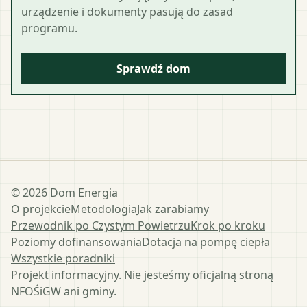
urządzenie i dokumenty pasują do zasad
programu.
Sprawdź dom
©
2026
Dom Energia
O projekcie
Metodologia
Jak zarabiamy
Przewodnik po Czystym Powietrzu
Krok po kroku
Poziomy dofinansowania
Dotacja na pompę ciepła
Wszystkie poradniki
Projekt informacyjny. Nie jesteśmy oficjalną stroną
NFOŚiGW ani gminy.