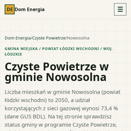
☰
DE
Dom Energia
Dom Energia
/
Czyste Powietrze
/
Nowosolna
GMINA WIEJSKA
/ POWIAT
ŁÓDZKI WSCHODNI
/ WOJ.
ŁÓDZKIE
Czyste Powietrze w
gminie Nowosolna
Liczba mieszkań w gminie Nowosolna (powiat
łódzki wschodni) to 2050, a udział
korzystających z sieci gazowej wynosi 73,4 %
(dane GUS BDL). Na tej stronie sprawdzisz
status gminy w programie Czyste Powietrze,