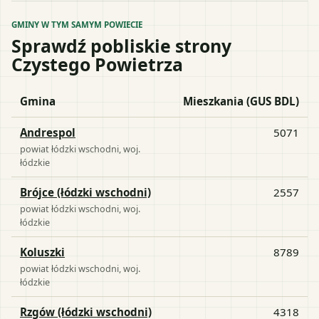
GMINY W TYM SAMYM POWIECIE
Sprawdź pobliskie strony
Czystego Powietrza
Gmina
Mieszkania (GUS BDL)
Andrespol
5071
powiat
łódzki wschodni
, woj.
łódzkie
Brójce (łódzki wschodni)
2557
powiat
łódzki wschodni
, woj.
łódzkie
Koluszki
8789
powiat
łódzki wschodni
, woj.
łódzkie
Rzgów (łódzki wschodni)
4318