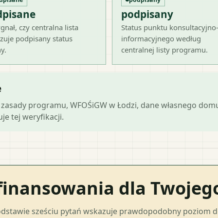
dpisane
podpisany
gnał, czy centralna lista
Status punktu konsultacyjno
zuje podpisany status
informacyjnego według
y.
centralnej listy programu.
e
lne zasady programu, WFOŚiGW w Łodzi, dane własnego domu,
e tej weryfikacji.
finansowania dla Twoje
odstawie sześciu pytań wskazuje prawdopodobny poziom 