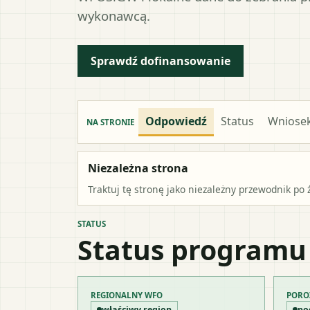
wykonawcą.
Sprawdź dofinansowanie
Odpowiedź
Status
Wniose
NA STRONIE
Niezależna strona
Traktuj tę stronę jako niezależny przewodnik po 
STATUS
Status programu
REGIONALNY WFO
PORO
właściwy region
po