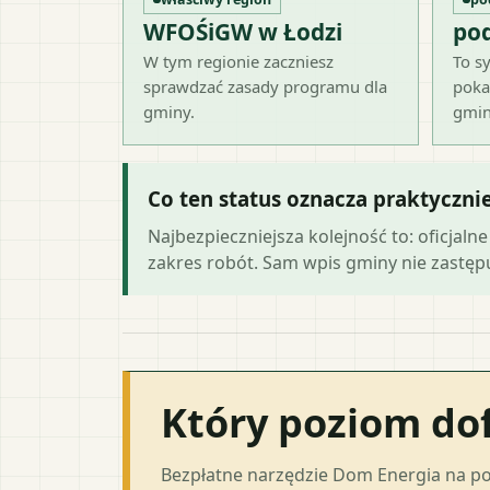
WFOŚiGW w Łodzi
po
W tym regionie zaczniesz
To sy
sprawdzać zasady programu dla
poka
gminy.
gmin
Co ten status oznacza praktyczni
Najbezpieczniejsza kolejność to: oficja
zakres robót. Sam wpis gminy nie zastępuj
Który poziom do
Bezpłatne narzędzie Dom Energia na p