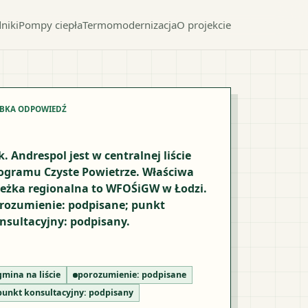
niki
Pompy ciepła
Termomodernizacja
O projekcie
YBKA ODPOWIEDŹ
k. Andrespol jest w centralnej liście
ogramu Czyste Powietrze. Właściwa
ieżka regionalna to WFOŚiGW w Łodzi.
rozumienie: podpisane; punkt
nsultacyjny: podpisany.
gmina na liście
porozumienie:
podpisane
punkt konsultacyjny:
podpisany