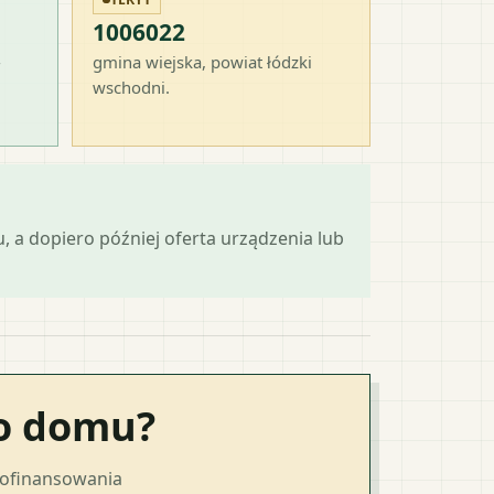
1006022
-
gmina wiejska
, powiat
łódzki
wschodni
.
 a dopiero później oferta urządzenia lub
go domu?
dofinansowania