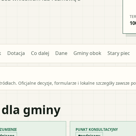
TE
10
k
Dotacja
Co dalej
Dane
Gminy obok
Stary piec
źródłach. Oficjalne decyzje, formularze i lokalne szczegóły zawsze 
 dla gminy
ZUMIENIE
PUNKT KONSULTACYJNY
dpisane
podpisany