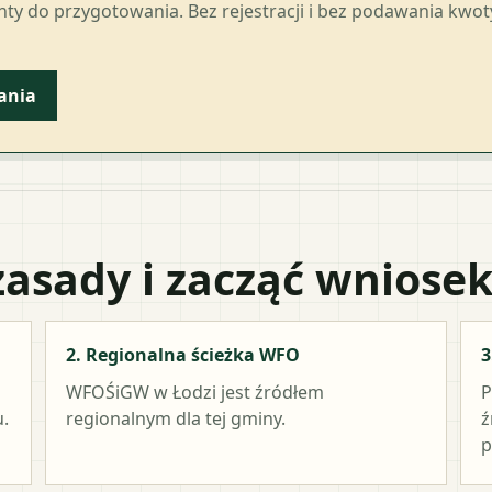
ty do przygotowania. Bez rejestracji i bez podawania kwo
ania
zasady i zacząć wniose
2. Regionalna ścieżka WFO
3
WFOŚiGW w Łodzi
jest źródłem
P
.
regionalnym dla tej gminy.
ź
p