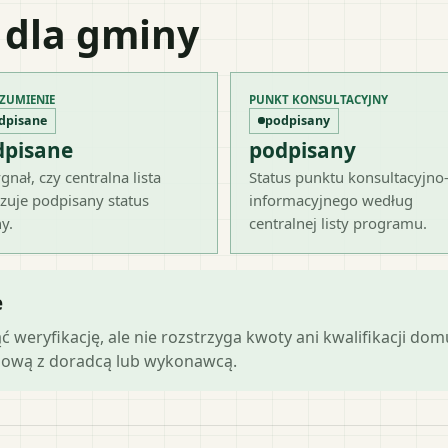
 dla gminy
ZUMIENIE
PUNKT KONSULTACYJNY
dpisane
podpisany
dpisane
podpisany
gnał, czy centralna lista
Status punktu konsultacyjno
zuje podpisany status
informacyjnego według
y.
centralnej listy programu.
e
ąć weryfikację, ale nie rozstrzyga kwoty ani kwalifikacji do
mową z doradcą lub wykonawcą.