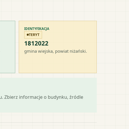
IDENTYFIKACJA
TERYT
1812022
-
gmina wiejska
, powiat
niżański
.
mu. Zbierz informacje o budynku, źródle