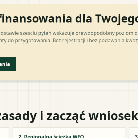
finansowania dla Twoje
odstawie sześciu pytań wskazuje prawdopodobny poziom 
ty do przygotowania. Bez rejestracji i bez podawania kwo
ania
zasady i zacząć wniose
2. Regionalna ścieżka WFO
3