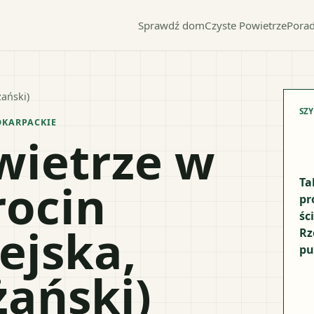
Sprawdź dom
Czyste Powietrze
Porad
żański)
SZ
KARPACKIE
wietrze w
rocin
Ta
pr
śc
ejska,
Rz
pu
żański)