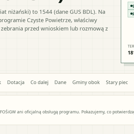
iat niżański) to 1544 (dane GUS BDL). Na
 programie Czyste Powietrze, właściwy
 zebrania przed wnioskiem lub rozmową z
TE
18
k
Dotacja
Co dalej
Dane
Gminy obok
Stary piec
OŚiGW ani oficjalną obsługą programu. Pokazujemy, co potwierdzają