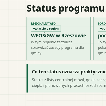
Status programu
REGIONALNY WFO
PORO
właściwy region
po
WFOŚiGW w Rzeszowie
po
W tym regionie zaczniesz
To sy
sprawdzać zasady programu dla
poka
gminy.
gmin
Co ten status oznacza praktyczni
Status z listy centralnej mówi, gdzie zacz
ciepła i planowanych pracach przed roz