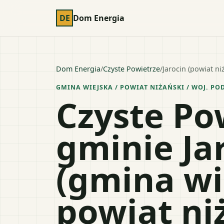
DE
Dom Energia
Dom Energia
/
Czyste Powietrze
/
Jarocin (powiat ni
GMINA WIEJSKA
/ POWIAT
NIŻAŃSKI
/ WOJ.
POD
Czyste Po
gminie Ja
(gmina wi
powiat ni