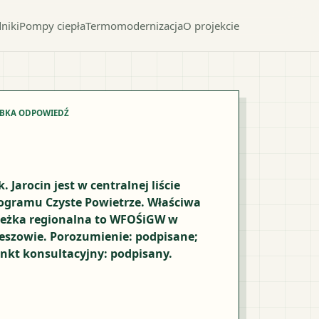
niki
Pompy ciepła
Termomodernizacja
O projekcie
YBKA ODPOWIEDŹ
k. Jarocin jest w centralnej liście
ogramu Czyste Powietrze. Właściwa
ieżka regionalna to WFOŚiGW w
eszowie. Porozumienie: podpisane;
nkt konsultacyjny: podpisany.