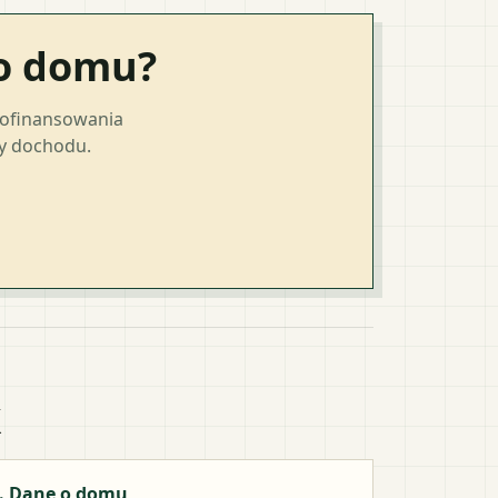
go domu?
dofinansowania
ty dochodu.
k
. Dane o domu