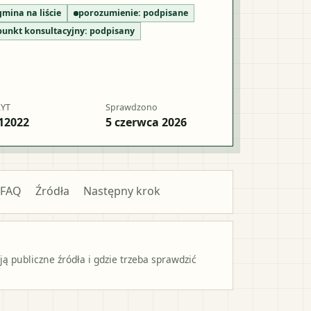
gmina na liście
porozumienie:
podpisane
punkt konsultacyjny:
podpisany
RYT
Sprawdzono
12022
5 czerwca 2026
FAQ
Źródła
Następny krok
 publiczne źródła i gdzie trzeba sprawdzić