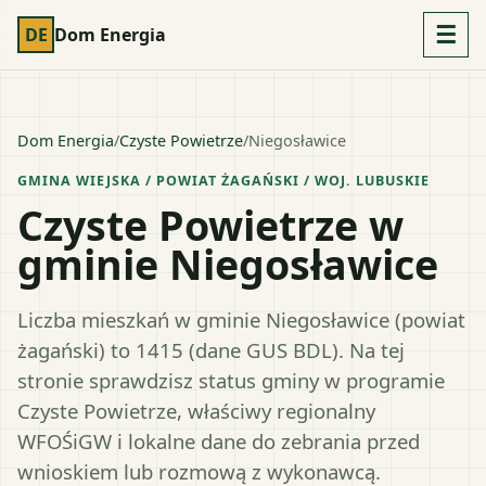
☰
DE
Dom Energia
Dom Energia
/
Czyste Powietrze
/
Niegosławice
GMINA WIEJSKA
/ POWIAT
ŻAGAŃSKI
/ WOJ.
LUBUSKIE
Czyste Powietrze w
gminie Niegosławice
Liczba mieszkań w gminie Niegosławice (powiat
żagański) to 1415 (dane GUS BDL). Na tej
stronie sprawdzisz status gminy w programie
Czyste Powietrze, właściwy regionalny
WFOŚiGW i lokalne dane do zebrania przed
wnioskiem lub rozmową z wykonawcą.