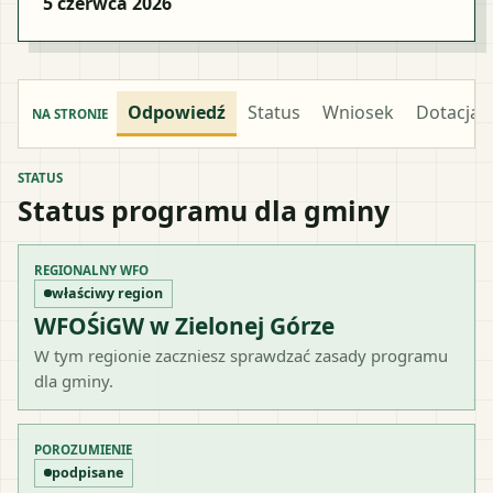
5 czerwca 2026
Odpowiedź
Status
Wniosek
Dotacja
NA STRONIE
STATUS
Status programu dla gminy
REGIONALNY WFO
właściwy region
WFOŚiGW w Zielonej Górze
W tym regionie zaczniesz sprawdzać zasady programu
dla gminy.
POROZUMIENIE
podpisane