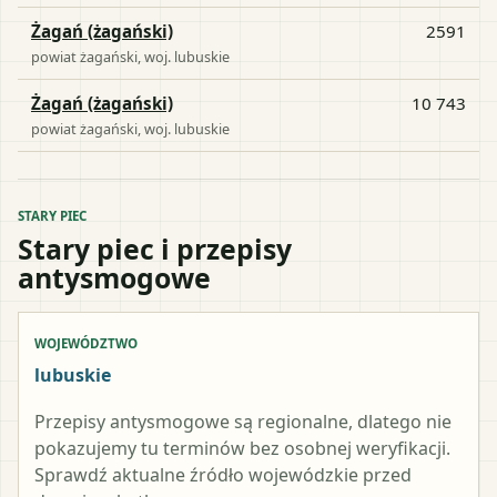
Żagań (żagański)
2591
powiat
żagański
, woj.
lubuskie
Żagań (żagański)
10 743
powiat
żagański
, woj.
lubuskie
STARY PIEC
Stary piec i przepisy
antysmogowe
WOJEWÓDZTWO
lubuskie
Przepisy antysmogowe są regionalne, dlatego nie
pokazujemy tu terminów bez osobnej weryfikacji.
Sprawdź aktualne źródło wojewódzkie przed