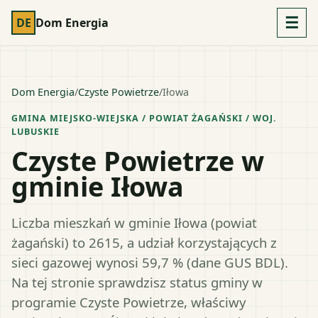
☰
DE
Dom Energia
Dom Energia
/
Czyste Powietrze
/
Iłowa
GMINA MIEJSKO-WIEJSKA
/ POWIAT
ŻAGAŃSKI
/ WOJ.
LUBUSKIE
Czyste Powietrze w
gminie Iłowa
Liczba mieszkań w gminie Iłowa (powiat
żagański) to 2615, a udział korzystających z
sieci gazowej wynosi 59,7 % (dane GUS BDL).
Na tej stronie sprawdzisz status gminy w
programie Czyste Powietrze, właściwy