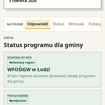
5 czerwca 2026
Odpowiedź
Status
Wniosek
Dotacja
NA STRONIE
STATUS
Status programu dla gminy
REGIONALNY WFO
właściwy region
WFOŚiGW w Łodzi
W tym regionie zaczniesz sprawdzać zasady programu
dla gminy.
POROZUMIENIE
podpisane