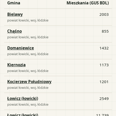
Gmina
Mieszkania (GUS BDL)
Bielawy
2003
powiat
łowicki
, woj.
łódzkie
Chąśno
855
powiat
łowicki
, woj.
łódzkie
Domaniewice
1432
powiat
łowicki
, woj.
łódzkie
Kiernozia
1173
powiat
łowicki
, woj.
łódzkie
Kocierzew Południowy
1201
powiat
łowicki
, woj.
łódzkie
Łowicz (łowicki)
2549
powiat
łowicki
, woj.
łódzkie
Łowicz (łowicki)
11 739