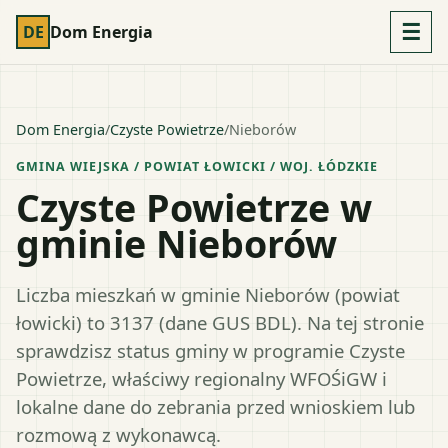
☰
DE
Dom Energia
Dom Energia
/
Czyste Powietrze
/
Nieborów
GMINA WIEJSKA
/ POWIAT
ŁOWICKI
/ WOJ.
ŁÓDZKIE
Czyste Powietrze w
gminie Nieborów
Liczba mieszkań w gminie Nieborów (powiat
łowicki) to 3137 (dane GUS BDL). Na tej stronie
sprawdzisz status gminy w programie Czyste
Powietrze, właściwy regionalny WFOŚiGW i
lokalne dane do zebrania przed wnioskiem lub
rozmową z wykonawcą.