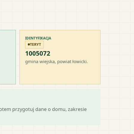
IDENTYFIKACJA
TERYT
1005072
-
gmina wiejska
, powiat
łowicki
.
potem przygotuj dane o domu, zakresie