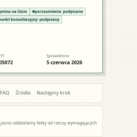
gmina na liście
porozumienie:
podpisane
punkt konsultacyjny:
podpisany
RYT
Sprawdzono
05072
5 czerwca 2026
FAQ
Źródła
Następny krok
 jasno oddzielamy fakty od rzeczy wymagających