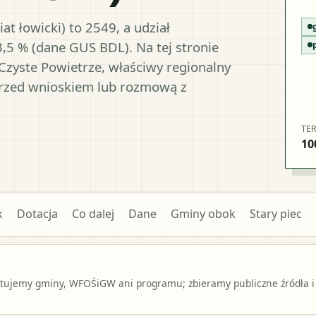
t łowicki) to 2549, a udział
3,5 % (dane GUS BDL). Na tej stronie
Czyste Powietrze, właściwy regionalny
przed wnioskiem lub rozmową z
TE
10
k
Dotacja
Co dalej
Dane
Gminy obok
Stary piec
ntujemy gminy, WFOŚiGW ani programu; zbieramy publiczne źródła i