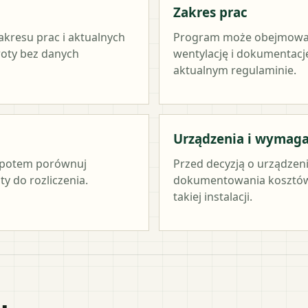
Zakres prac
akresu prac i aktualnych
Program może obejmować ź
woty bez danych
wentylację i dokumentację
aktualnym regulaminie.
Urządzenia i wymag
c, potem porównuj
Przed decyzją o urządzen
y do rozliczenia.
dokumentowania kosztów 
takiej instalacji.