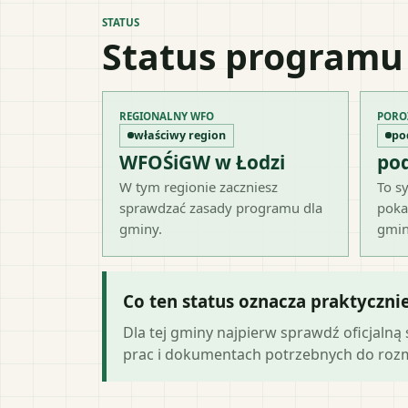
STATUS
Status programu
REGIONALNY WFO
PORO
właściwy region
po
WFOŚiGW w Łodzi
po
W tym regionie zaczniesz
To sy
sprawdzać zasady programu dla
poka
gminy.
gmin
Co ten status oznacza praktyczni
Dla tej gminy najpierw sprawdź oficjaln
prac i dokumentach potrzebnych do ro