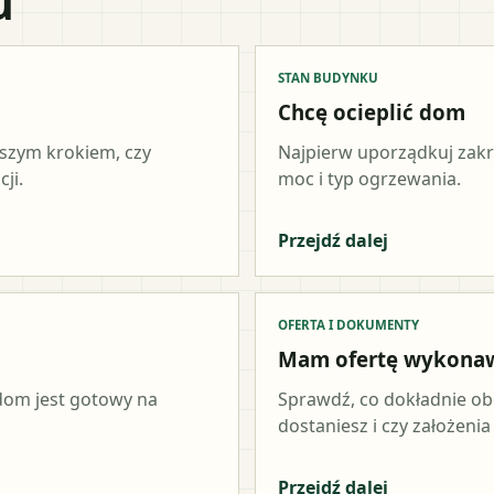
u
STAN BUDYNKU
Chcę ocieplić dom
wszym krokiem, czy
Najpierw uporządkuj zakr
ji.
moc i typ ogrzewania.
Przejdź dalej
OFERTA I DOKUMENTY
Mam ofertę wykona
 dom jest gotowy na
Sprawdź, co dokładnie ob
dostaniesz i czy założeni
Przejdź dalej