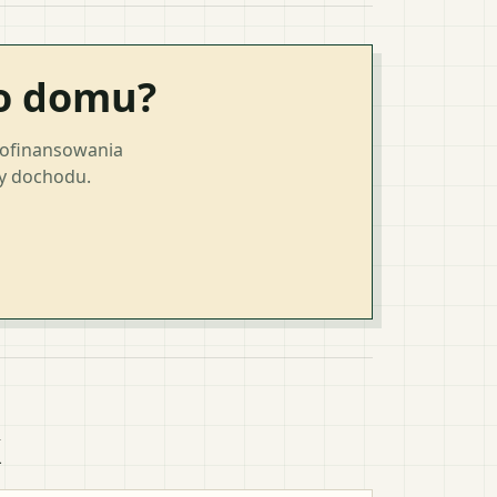
go domu?
dofinansowania
ty dochodu.
k