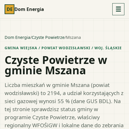
☰
DE
Dom Energia
Dom Energia
/
Czyste Powietrze
/
Mszana
GMINA WIEJSKA
/ POWIAT
WODZISŁAWSKI
/ WOJ.
ŚLĄSKIE
Czyste Powietrze w
gminie Mszana
Liczba mieszkań w gminie Mszana (powiat
wodzisławski) to 2194, a udział korzystających z
sieci gazowej wynosi 55 % (dane GUS BDL). Na
tej stronie sprawdzisz status gminy w
programie Czyste Powietrze, właściwy
regionalny WFOŚiGW i lokalne dane do zebrania