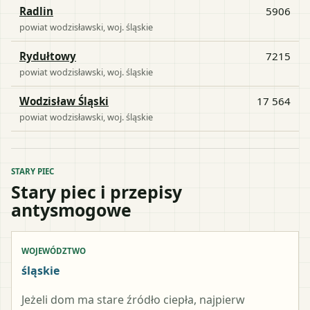
Radlin
5906
powiat
wodzisławski
, woj.
śląskie
Rydułtowy
7215
powiat
wodzisławski
, woj.
śląskie
Wodzisław Śląski
17 564
powiat
wodzisławski
, woj.
śląskie
STARY PIEC
Stary piec i przepisy
antysmogowe
WOJEWÓDZTWO
śląskie
Jeżeli dom ma stare źródło ciepła, najpierw