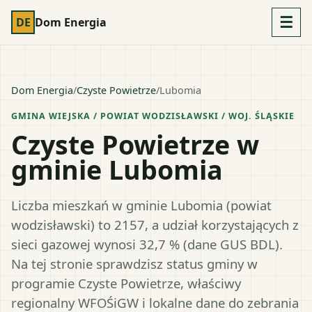
☰
DE
Dom Energia
Dom Energia
/
Czyste Powietrze
/
Lubomia
GMINA WIEJSKA
/ POWIAT
WODZISŁAWSKI
/ WOJ.
ŚLĄSKIE
Czyste Powietrze w
gminie Lubomia
Liczba mieszkań w gminie Lubomia (powiat
wodzisławski) to 2157, a udział korzystających z
sieci gazowej wynosi 32,7 % (dane GUS BDL).
Na tej stronie sprawdzisz status gminy w
programie Czyste Powietrze, właściwy
regionalny WFOŚiGW i lokalne dane do zebrania