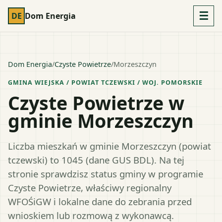
☰
DE
Dom Energia
Dom Energia
/
Czyste Powietrze
/
Morzeszczyn
GMINA WIEJSKA
/ POWIAT
TCZEWSKI
/ WOJ.
POMORSKIE
Czyste Powietrze w
gminie Morzeszczyn
Liczba mieszkań w gminie Morzeszczyn (powiat
tczewski) to 1045 (dane GUS BDL). Na tej
stronie sprawdzisz status gminy w programie
Czyste Powietrze, właściwy regionalny
WFOŚiGW i lokalne dane do zebrania przed
wnioskiem lub rozmową z wykonawcą.