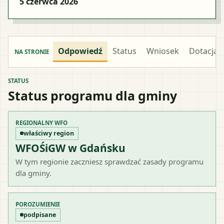
5 czerwca 2026
Odpowiedź
Status
Wniosek
Dotacja
NA STRONIE
STATUS
Status programu dla gminy
REGIONALNY WFO
właściwy region
WFOŚiGW w Gdańsku
W tym regionie zaczniesz sprawdzać zasady programu
dla gminy.
POROZUMIENIE
podpisane