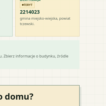
TERYT
2214023
-
gmina miejsko-wiejska
, powiat
tczewski
.
mu. Zbierz informacje o budynku, źródle
go domu?