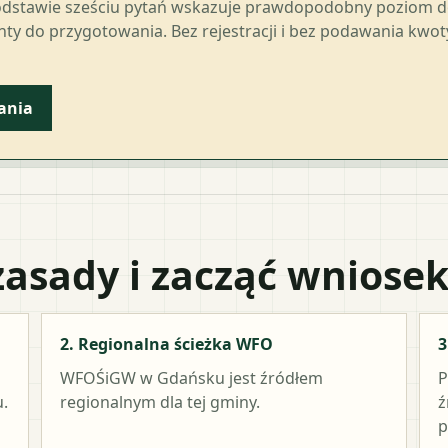
odstawie sześciu pytań wskazuje prawdopodobny poziom 
ty do przygotowania. Bez rejestracji i bez podawania kwo
ania
zasady i zacząć wniose
2. Regionalna ścieżka WFO
3
WFOŚiGW w Gdańsku
jest źródłem
P
.
regionalnym dla tej gminy.
ź
p