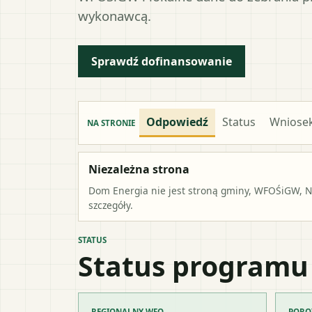
wykonawcą.
Sprawdź dofinansowanie
Odpowiedź
Status
Wniose
NA STRONIE
Niezależna strona
Dom Energia nie jest stroną gminy, WFOŚiGW, NF
szczegóły.
STATUS
Status programu
REGIONALNY WFO
PORO