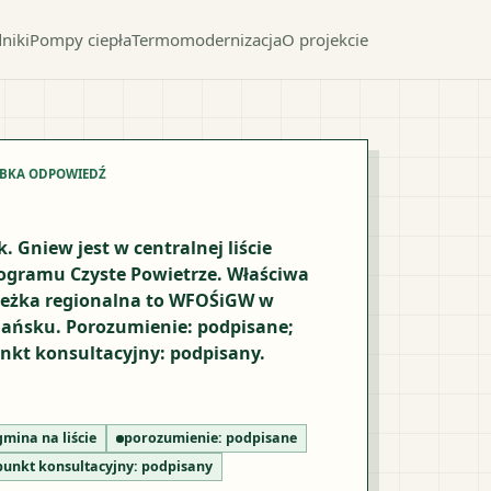
niki
Pompy ciepła
Termomodernizacja
O projekcie
YBKA ODPOWIEDŹ
k. Gniew jest w centralnej liście
ogramu Czyste Powietrze. Właściwa
ieżka regionalna to WFOŚiGW w
ańsku. Porozumienie: podpisane;
nkt konsultacyjny: podpisany.
gmina na liście
porozumienie:
podpisane
punkt konsultacyjny:
podpisany