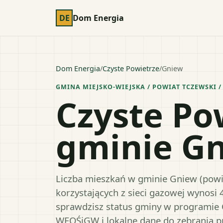
DE
Dom Energia
Dom Energia
/
Czyste Powietrze
/
Gniew
GMINA MIEJSKO-WIEJSKA
/ POWIAT
TCZEWSKI
/
Czyste Po
gminie G
Liczba mieszkań w gminie Gniew (powia
korzystających z sieci gazowej wynosi 
sprawdzisz status gminy w programie 
WFOŚiGW i lokalne dane do zebrania 