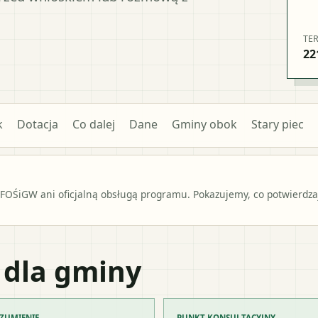
TE
22
k
Dotacja
Co dalej
Dane
Gminy obok
Stary piec
OŚiGW ani oficjalną obsługą programu. Pokazujemy, co potwierdzają
 dla gminy
ZUMIENIE
PUNKT KONSULTACYJNY