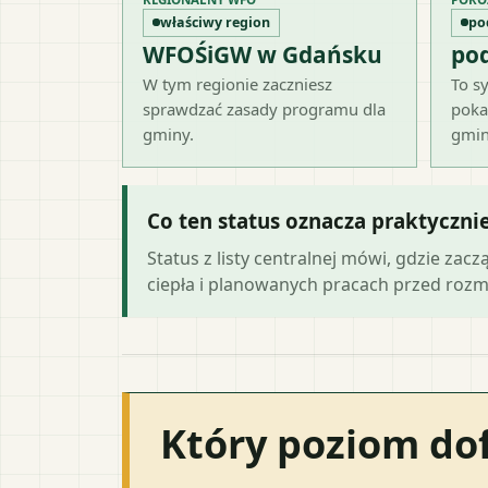
właściwy region
po
WFOŚiGW w Gdańsku
po
W tym regionie zaczniesz
To sy
sprawdzać zasady programu dla
poka
gminy.
gmin
Co ten status oznacza praktyczni
Status z listy centralnej mówi, gdzie zacz
ciepła i planowanych pracach przed roz
Który poziom do