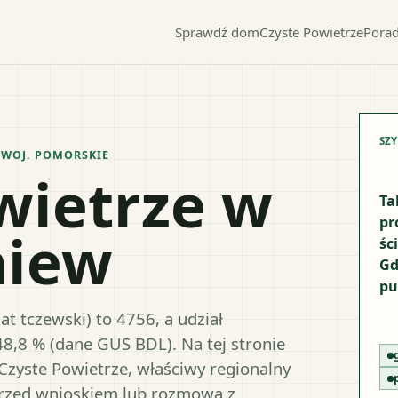
Sprawdź dom
Czyste Powietrze
Porad
SZ
 WOJ.
POMORSKIE
wietrze w
Ta
pr
niew
śc
Gd
pu
t tczewski) to 4756, a udział
48,8 % (dane GUS BDL). Na tej stronie
Czyste Powietrze, właściwy regionalny
przed wnioskiem lub rozmową z