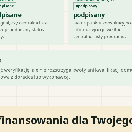
dpisane
podpisany
dpisane
podpisany
gnał, czy centralna lista
Status punktu konsultacyjno
zuje podpisany status
informacyjnego według
y.
centralnej listy programu.
e
ąć weryfikację, ale nie rozstrzyga kwoty ani kwalifikacji do
mową z doradcą lub wykonawcą.
finansowania dla Twoje