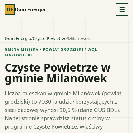
☰
DE
Dom Energia
Dom Energia
/
Czyste Powietrze
/
Milanówek
GMINA MIEJSKA
/ POWIAT
GRODZISKI
/ WOJ.
MAZOWIECKIE
Czyste Powietrze w
gminie Milanówek
Liczba mieszkań w gminie Milanówek (powiat
grodziski) to 7030, a udział korzystających z
sieci gazowej wynosi 90,5 % (dane GUS BDL).
Na tej stronie sprawdzisz status gminy w
programie Czyste Powietrze, właściwy