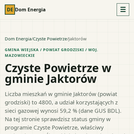
☰
DE
Dom Energia
Dom Energia
/
Czyste Powietrze
/
Jaktorów
GMINA WIEJSKA
/ POWIAT
GRODZISKI
/ WOJ.
MAZOWIECKIE
Czyste Powietrze w
gminie Jaktorów
Liczba mieszkań w gminie Jaktorów (powiat
grodziski) to 4800, a udział korzystających z
sieci gazowej wynosi 59,2 % (dane GUS BDL).
Na tej stronie sprawdzisz status gminy w
programie Czyste Powietrze, właściwy