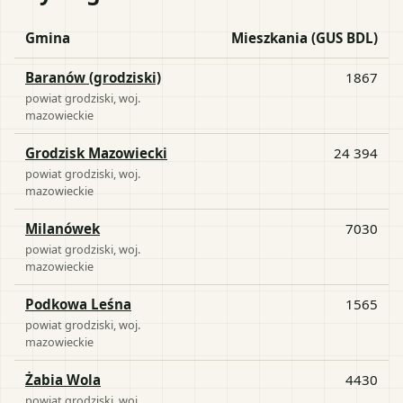
Gmina
Mieszkania (GUS BDL)
Baranów (grodziski)
1867
powiat
grodziski
, woj.
mazowieckie
Grodzisk Mazowiecki
24 394
powiat
grodziski
, woj.
mazowieckie
Milanówek
7030
powiat
grodziski
, woj.
mazowieckie
Podkowa Leśna
1565
powiat
grodziski
, woj.
mazowieckie
Żabia Wola
4430
powiat
grodziski
, woj.