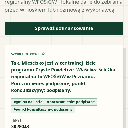
regionalny WFOŚiGW i lokalne dane do zebrania
przed wnioskiem lub rozmową z wykonawcą.
Sprawdź dofinansowanie
SZYBKA ODPOWIEDŹ
Tak. Mieścisko jest w centralnej liście
programu Czyste Powietrze. Właściwa ścieżka
regionalna to WFOŚiGW w Poznaniu.
Porozumienie: podpisane; punkt
konsultacyjny: podpisany.
gmina na liście
porozumienie:
podpisane
punkt konsultacyjny:
podpisany
TERYT
3028043