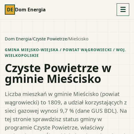
☰
DE
Dom Energia
Dom Energia
/
Czyste Powietrze
/
Mieścisko
GMINA MIEJSKO-WIEJSKA
/ POWIAT
WĄGROWIECKI
/ WOJ.
WIELKOPOLSKIE
Czyste Powietrze w
gminie Mieścisko
Liczba mieszkań w gminie Mieścisko (powiat
wągrowiecki) to 1809, a udział korzystających z
sieci gazowej wynosi 9,7 % (dane GUS BDL). Na
tej stronie sprawdzisz status gminy w
programie Czyste Powietrze, właściwy