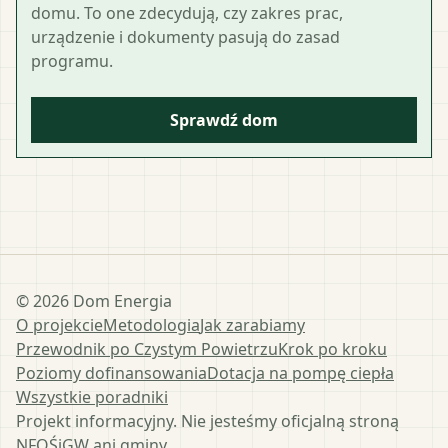
domu. To one zdecydują, czy zakres prac,
urządzenie i dokumenty pasują do zasad
programu.
Sprawdź dom
©
2026
Dom Energia
O projekcie
Metodologia
Jak zarabiamy
Przewodnik po Czystym Powietrzu
Krok po kroku
Poziomy dofinansowania
Dotacja na pompę ciepła
Wszystkie poradniki
Projekt informacyjny. Nie jesteśmy oficjalną stroną
NFOŚiGW ani gminy.