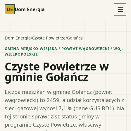
☰
DE
Dom Energia
Dom Energia
/
Czyste Powietrze
/
Gołańcz
GMINA MIEJSKO-WIEJSKA
/ POWIAT
WĄGROWIECKI
/ WOJ.
WIELKOPOLSKIE
Czyste Powietrze w
gminie Gołańcz
Liczba mieszkań w gminie Gołańcz (powiat
wągrowiecki) to 2459, a udział korzystających z
sieci gazowej wynosi 7,1 % (dane GUS BDL). Na
tej stronie sprawdzisz status gminy w
programie Czyste Powietrze, właściwy