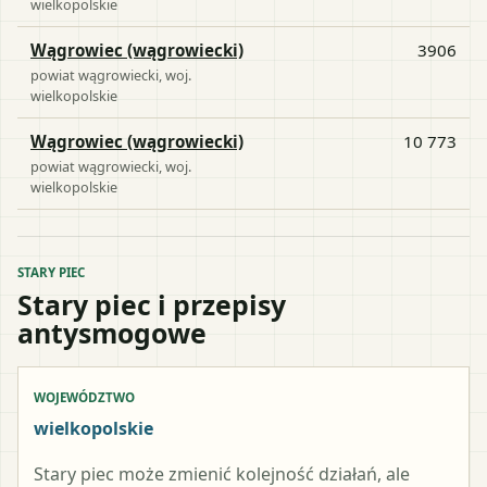
wielkopolskie
Wągrowiec (wągrowiecki)
3906
powiat
wągrowiecki
, woj.
wielkopolskie
Wągrowiec (wągrowiecki)
10 773
powiat
wągrowiecki
, woj.
wielkopolskie
STARY PIEC
Stary piec i przepisy
antysmogowe
WOJEWÓDZTWO
wielkopolskie
Stary piec może zmienić kolejność działań, ale