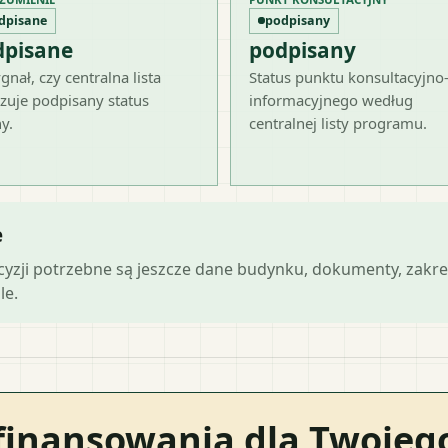
dpisane
podpisany
dpisane
podpisany
gnał, czy centralna lista
Status punktu konsultacyjno
zuje podpisany status
informacyjnego według
y.
centralnej listy programu.
e
ecyzji potrzebne są jeszcze dane budynku, dokumenty, zakre
le.
finansowania dla Twoje