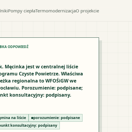
niki
Pompy ciepła
Termomodernizacja
O projekcie
YBKA ODPOWIEDŹ
k. Męcinka jest w centralnej liście
ogramu Czyste Powietrze. Właściwa
ieżka regionalna to WFOŚiGW we
ocławiu. Porozumienie: podpisane;
nkt konsultacyjny: podpisany.
gmina na liście
porozumienie:
podpisane
punkt konsultacyjny:
podpisany