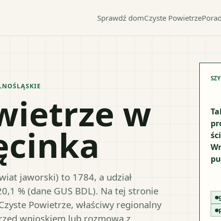
Sprawdź dom
Czyste Powietrze
Porad
SZ
LNOŚLĄSKIE
wietrze w
Ta
pr
ęcinka
śc
Wr
pu
iat jaworski) to 1784, a udział
20,1 % (dane GUS BDL). Na tej stronie
Czyste Powietrze, właściwy regionalny
przed wnioskiem lub rozmową z