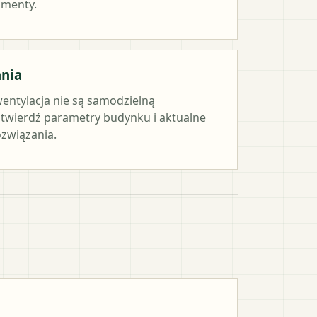
umenty.
ania
wentylacja nie są samodzielną
twierdź parametry budynku i aktualne
związania.