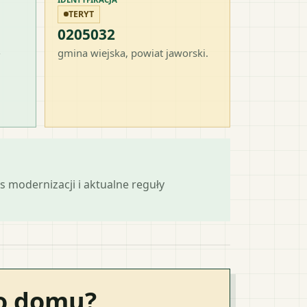
TERYT
0205032
-
gmina wiejska
, powiat
jaworski
.
s modernizacji i aktualne reguły
go domu?