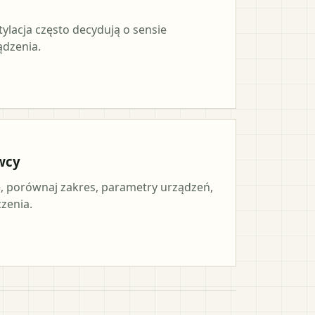
tylacja często decydują o sensie
ądzenia.
wcy
 porównaj zakres, parametry urządzeń,
czenia.