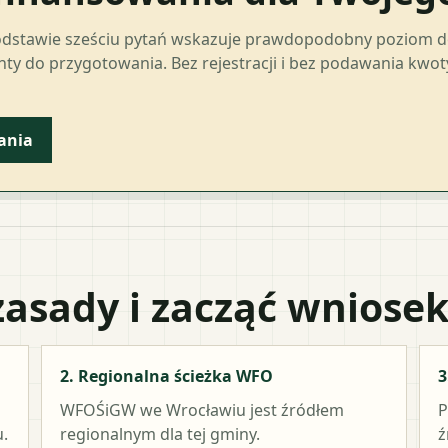
odstawie sześciu pytań wskazuje prawdopodobny poziom 
ty do przygotowania. Bez rejestracji i bez podawania kwo
ania
zasady i zacząć wniose
2. Regionalna ścieżka WFO
3
WFOŚiGW we Wrocławiu
jest źródłem
P
.
regionalnym dla tej gminy.
ź