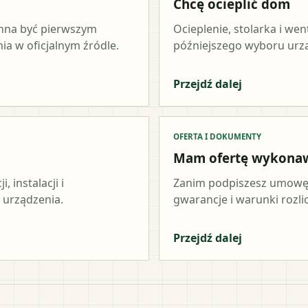
Chcę ocieplić dom
inna być pierwszym
Ocieplenie, stolarka i wen
a w oficjalnym źródle.
późniejszego wyboru urz
Przejdź dalej
OFERTA I DOKUMENTY
Mam ofertę wykona
 instalacji i
Zanim podpiszesz umowę,
 urządzenia.
gwarancje i warunki rozli
Przejdź dalej