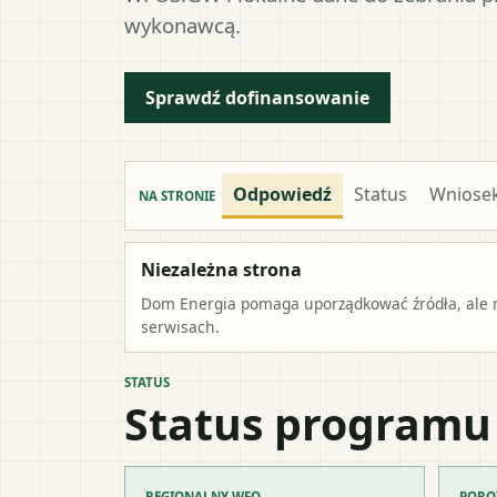
wykonawcą.
Sprawdź dofinansowanie
Odpowiedź
Status
Wniose
NA STRONIE
Niezależna strona
Dom Energia pomaga uporządkować źródła, ale ni
serwisach.
STATUS
Status programu
REGIONALNY WFO
PORO