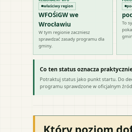
właściwy region
po
WFOŚiGW we
po
To sy
Wrocławiu
poka
W tym regionie zaczniesz
gmin
sprawdzać zasady programu dla
gminy.
Co ten status oznacza praktyczni
Potraktuj status jako punkt startu. Do d
programu sprawdzone w oficjalnym źród
Który poziom do