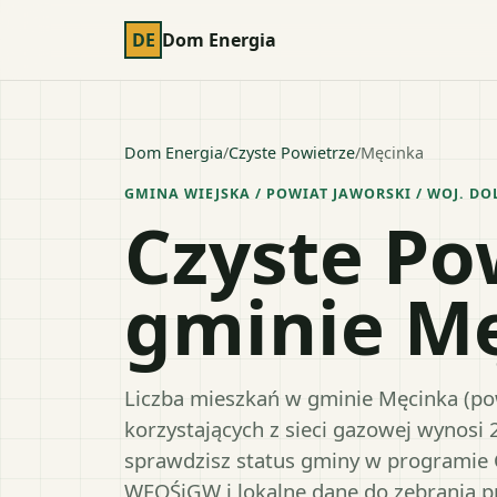
DE
Dom Energia
Dom Energia
/
Czyste Powietrze
/
Męcinka
GMINA WIEJSKA
/ POWIAT
JAWORSKI
/ WOJ.
DO
Czyste Po
gminie M
Liczba mieszkań w gminie Męcinka (pow
korzystających z sieci gazowej wynosi 
sprawdzisz status gminy w programie 
WFOŚiGW i lokalne dane do zebrania 