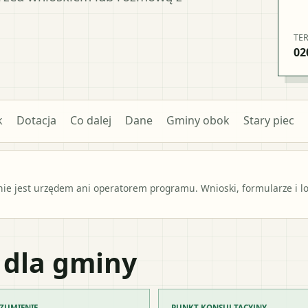
TE
02
k
Dotacja
Co dalej
Dane
Gminy obok
Stary piec
e jest urzędem ani operatorem programu. Wnioski, formularze i lok
 dla gminy
ZUMIENIE
PUNKT KONSULTACYJNY