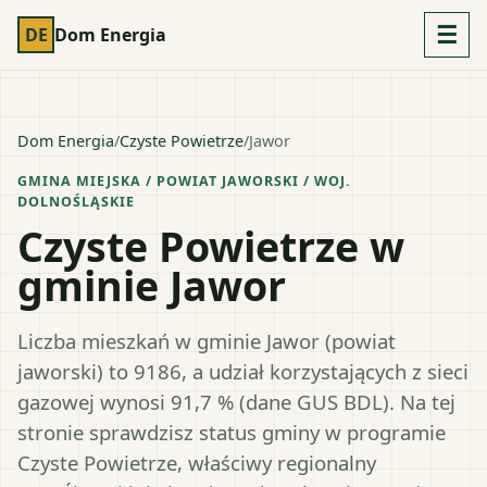
☰
DE
Dom Energia
Dom Energia
/
Czyste Powietrze
/
Jawor
GMINA MIEJSKA
/ POWIAT
JAWORSKI
/ WOJ.
DOLNOŚLĄSKIE
Czyste Powietrze w
gminie Jawor
Liczba mieszkań w gminie Jawor (powiat
jaworski) to 9186, a udział korzystających z sieci
gazowej wynosi 91,7 % (dane GUS BDL). Na tej
stronie sprawdzisz status gminy w programie
Czyste Powietrze, właściwy regionalny