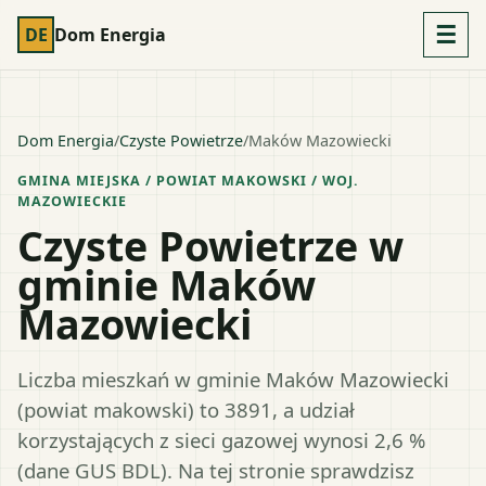
☰
DE
Dom Energia
Dom Energia
/
Czyste Powietrze
/
Maków Mazowiecki
GMINA MIEJSKA
/ POWIAT
MAKOWSKI
/ WOJ.
MAZOWIECKIE
Czyste Powietrze w
gminie Maków
Mazowiecki
Liczba mieszkań w gminie Maków Mazowiecki
(powiat makowski) to 3891, a udział
korzystających z sieci gazowej wynosi 2,6 %
(dane GUS BDL). Na tej stronie sprawdzisz