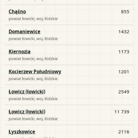
Chąśno
855
powiat
łowicki
, woj.
łódzkie
Domaniewice
1432
powiat
łowicki
, woj.
łódzkie
Kiernozia
1173
powiat
łowicki
, woj.
łódzkie
Kocierzew Południowy
1201
powiat
łowicki
, woj.
łódzkie
Łowicz (łowicki)
2549
powiat
łowicki
, woj.
łódzkie
Łowicz (łowicki)
11 739
powiat
łowicki
, woj.
łódzkie
Łyszkowice
2116