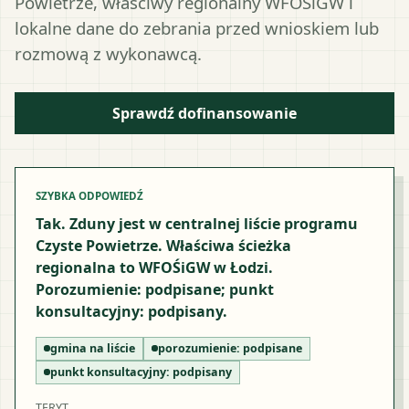
Powietrze, właściwy regionalny WFOŚiGW i
lokalne dane do zebrania przed wnioskiem lub
rozmową z wykonawcą.
Sprawdź dofinansowanie
SZYBKA ODPOWIEDŹ
Tak. Zduny jest w centralnej liście programu
Czyste Powietrze. Właściwa ścieżka
regionalna to WFOŚiGW w Łodzi.
Porozumienie: podpisane; punkt
konsultacyjny: podpisany.
gmina na liście
porozumienie:
podpisane
punkt konsultacyjny:
podpisany
TERYT