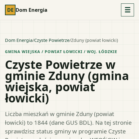
☰
DE
Dom Energia
Dom Energia
/
Czyste Powietrze
/
Zduny (powiat łowicki)
GMINA WIEJSKA
/ POWIAT
ŁOWICKI
/ WOJ.
ŁÓDZKIE
Czyste Powietrze w
gminie Zduny (gmina
wiejska, powiat
łowicki)
Liczba mieszkań w gminie Zduny (powiat
łowicki) to 1844 (dane GUS BDL). Na tej stronie
sprawdzisz status gminy w programie Czyste