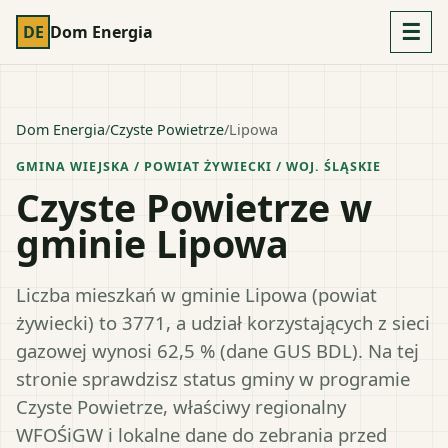
☰
DE
Dom Energia
Dom Energia
/
Czyste Powietrze
/
Lipowa
GMINA WIEJSKA
/ POWIAT
ŻYWIECKI
/ WOJ.
ŚLĄSKIE
Czyste Powietrze w
gminie Lipowa
Liczba mieszkań w gminie Lipowa (powiat
żywiecki) to 3771, a udział korzystających z sieci
gazowej wynosi 62,5 % (dane GUS BDL). Na tej
stronie sprawdzisz status gminy w programie
Czyste Powietrze, właściwy regionalny
WFOŚiGW i lokalne dane do zebrania przed