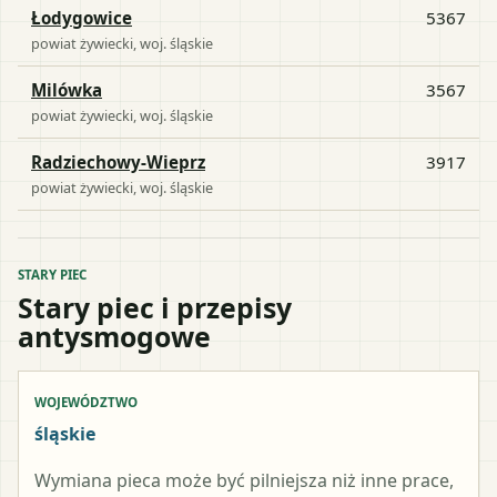
Łodygowice
5367
powiat
żywiecki
, woj.
śląskie
Milówka
3567
powiat
żywiecki
, woj.
śląskie
Radziechowy-Wieprz
3917
powiat
żywiecki
, woj.
śląskie
STARY PIEC
Stary piec i przepisy
antysmogowe
WOJEWÓDZTWO
śląskie
Wymiana pieca może być pilniejsza niż inne prace,