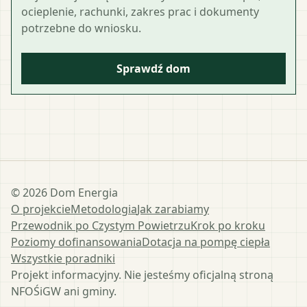
ocieplenie, rachunki, zakres prac i dokumenty
potrzebne do wniosku.
Sprawdź dom
©
2026
Dom Energia
O projekcie
Metodologia
Jak zarabiamy
Przewodnik po Czystym Powietrzu
Krok po kroku
Poziomy dofinansowania
Dotacja na pompę ciepła
Wszystkie poradniki
Projekt informacyjny. Nie jesteśmy oficjalną stroną
NFOŚiGW ani gminy.