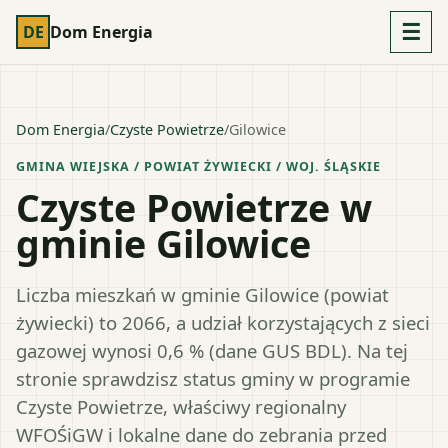
☰
DE
Dom Energia
Dom Energia
/
Czyste Powietrze
/
Gilowice
GMINA WIEJSKA
/ POWIAT
ŻYWIECKI
/ WOJ.
ŚLĄSKIE
Czyste Powietrze w
gminie Gilowice
Liczba mieszkań w gminie Gilowice (powiat
żywiecki) to 2066, a udział korzystających z sieci
gazowej wynosi 0,6 % (dane GUS BDL). Na tej
stronie sprawdzisz status gminy w programie
Czyste Powietrze, właściwy regionalny
WFOŚiGW i lokalne dane do zebrania przed