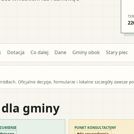
TE
22
k
Dotacja
Co dalej
Dane
Gminy obok
Stary piec
źródłach. Oficjalne decyzje, formularze i lokalne szczegóły zawsze 
 dla gminy
ZUMIENIE
PUNKT KONSULTACYJNY
dpisane
do sprawdzenia