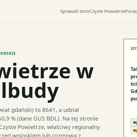
Sprawdź dom
Czyste Powietrze
Porad
SZ
ORSKIE
wietrze w
Ta
pr
olbudy
śc
Gd
pu
iat gdański) to 8641, a udział
60,9 % (dane GUS BDL). Na tej stronie
Czyste Powietrze, właściwy regionalny
przed wnioskiem lub rozmową z