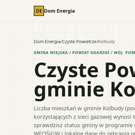
DE
Dom Energia
Dom Energia
/
Czyste Powietrze
/
Kolbudy
GMINA WIEJSKA
/ POWIAT
GDAŃSKI
/ WOJ.
POM
Czyste Po
gminie K
Liczba mieszkań w gminie Kolbudy (pow
korzystających z sieci gazowej wynosi 
sprawdzisz status gminy w programie 
WFOŚiGW i lokalne dane do zebrania 