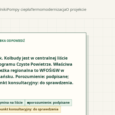
niki
Pompy ciepła
Termomodernizacja
O projekcie
YBKA ODPOWIEDŹ
k. Kolbudy jest w centralnej liście
ogramu Czyste Powietrze. Właściwa
ieżka regionalna to WFOŚiGW w
ańsku. Porozumienie: podpisane;
nkt konsultacyjny: do sprawdzenia.
gmina na liście
porozumienie:
podpisane
punkt konsultacyjny:
do sprawdzenia