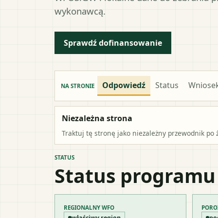
wykonawcą.
Sprawdź dofinansowanie
Odpowiedź
Status
Wniose
NA STRONIE
Niezależna strona
Traktuj tę stronę jako niezależny przewodnik po 
STATUS
Status programu
REGIONALNY WFO
PORO
właściwy region
po