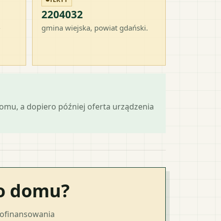
2204032
-
gmina wiejska
, powiat
gdański
.
mu, a dopiero później oferta urządzenia
go domu?
dofinansowania