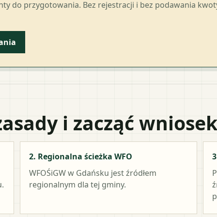
ty do przygotowania. Bez rejestracji i bez podawania kwo
ania
zasady i zacząć wniose
2. Regionalna ścieżka WFO
3
WFOŚiGW w Gdańsku
jest źródłem
P
.
regionalnym dla tej gminy.
ź
p