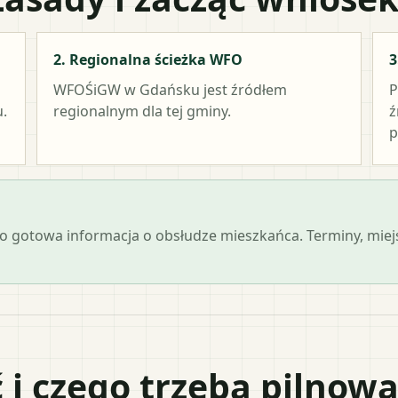
2. Regionalna ścieżka WFO
3
WFOŚiGW w Gdańsku
jest źródłem
P
.
regionalnym dla tej gminy.
ź
p
 jako gotowa informacja o obsłudze mieszkańca. Terminy, mi
 i czego trzeba pilnow