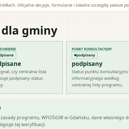
źródłach. Oficjalne decyzje, formularze i lokalne szczegóły zawsze 
 dla gminy
ZUMIENIE
PUNKT KONSULTACYJNY
dpisane
podpisany
dpisane
podpisany
gnał, czy centralna lista
Status punktu konsultacyjno
zuje podpisany status
informacyjnego według
y.
centralnej listy programu.
e
lne zasady programu, WFOŚiGW w Gdańsku, dane własnego do
ępuje tej weryfikacji.