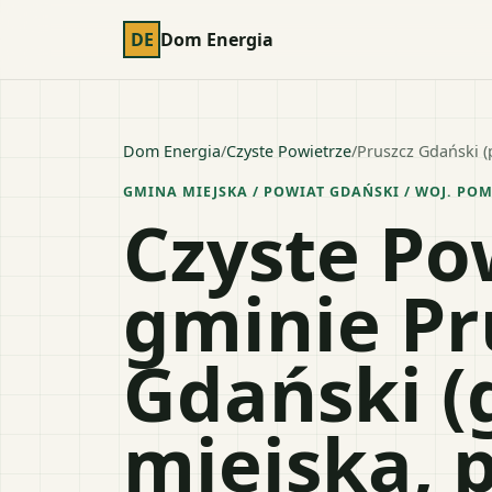
DE
Dom Energia
Dom Energia
/
Czyste Powietrze
/
Pruszcz Gdański (
GMINA MIEJSKA
/ POWIAT
GDAŃSKI
/ WOJ.
POM
Czyste Po
gminie Pr
Gdański 
miejska, 