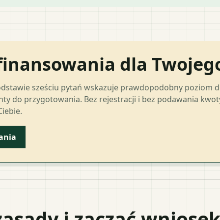
finansowania dla Twoje
odstawie sześciu pytań wskazuje prawdopodobny poziom 
ty do przygotowania. Bez rejestracji i bez podawania kwo
iebie.
ania
zasady i zacząć wniose