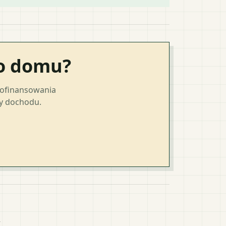
go domu?
dofinansowania
ty dochodu.
k