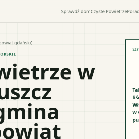
Sprawdź dom
Czyste Powietrze
Porad
powiat gdański)
SZ
ORSKIE
wietrze w
uszcz
Ta
li
(gmina
Wł
w 
pu
powiat