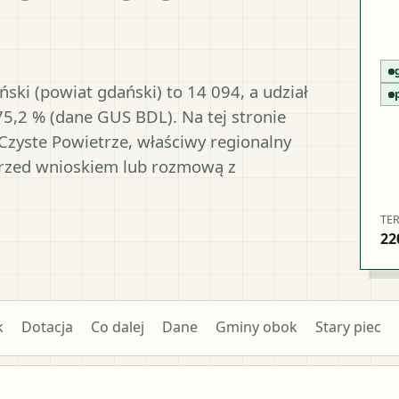
ski (powiat gdański) to 14 094, a udział
75,2 % (dane GUS BDL). Na tej stronie
Czyste Powietrze, właściwy regionalny
przed wnioskiem lub rozmową z
TE
22
k
Dotacja
Co dalej
Dane
Gminy obok
Stary piec