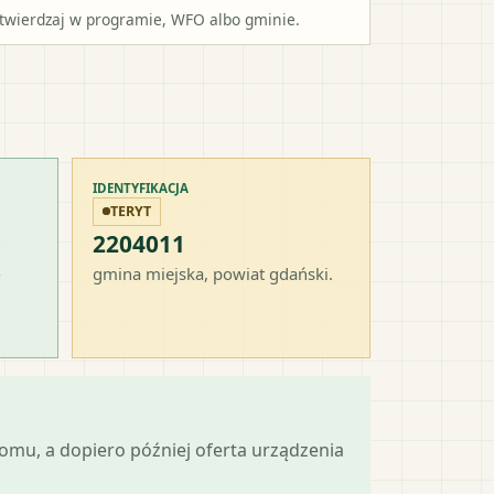
potwierdzaj w programie, WFO albo gminie.
IDENTYFIKACJA
TERYT
2204011
-
gmina miejska
, powiat
gdański
.
mu, a dopiero później oferta urządzenia