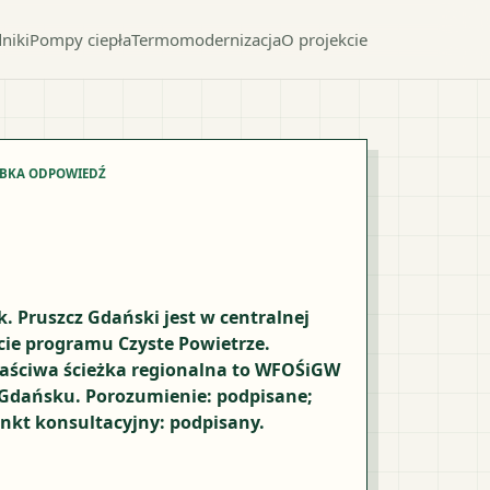
niki
Pompy ciepła
Termomodernizacja
O projekcie
YBKA ODPOWIEDŹ
k. Pruszcz Gdański jest w centralnej
ście programu Czyste Powietrze.
aściwa ścieżka regionalna to WFOŚiGW
Gdańsku. Porozumienie: podpisane;
nkt konsultacyjny: podpisany.