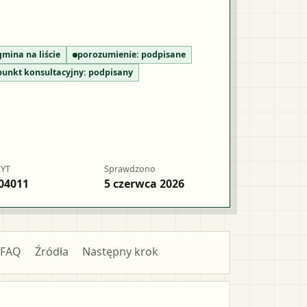
gmina na liście
porozumienie:
podpisane
punkt konsultacyjny:
podpisany
RYT
Sprawdzono
04011
5 czerwca 2026
FAQ
Źródła
Następny krok