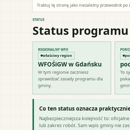
Traktuj tę stronę jako niezależny przewodnik po 
STATUS
Status programu
REGIONALNY WFO
PORO
właściwy region
po
WFOŚiGW w Gdańsku
po
W tym regionie zaczniesz
To sy
sprawdzać zasady programu dla
poka
gminy.
gmin
Co ten status oznacza praktyczni
Najbezpieczniejsza kolejność to: oficja
lub zakres robót. Sam wpis gminy nie zast