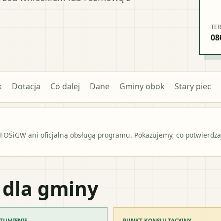
TE
08
k
Dotacja
Co dalej
Dane
Gminy obok
Stary piec
OŚiGW ani oficjalną obsługą programu. Pokazujemy, co potwierdzają
 dla gminy
ZUMIENIE
PUNKT KONSULTACYJNY