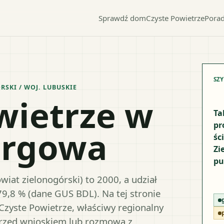
Sprawdź dom
Czyste Powietrze
Porad
SZ
RSKI
/ WOJ.
LUBUSKIE
wietrze w
Ta
pr
argowa
śc
Zi
pu
iat zielonogórski) to 2000, a udział
79,8 % (dane GUS BDL). Na tej stronie
Czyste Powietrze, właściwy regionalny
przed wnioskiem lub rozmową z