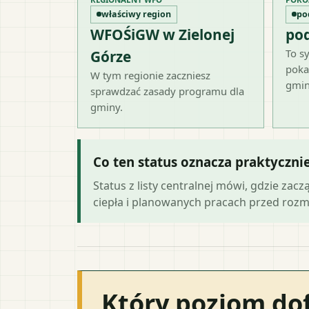
właściwy region
po
WFOŚiGW w Zielonej
po
To sy
Górze
poka
W tym regionie zaczniesz
gmin
sprawdzać zasady programu dla
gminy.
Co ten status oznacza praktyczni
Status z listy centralnej mówi, gdzie zacz
ciepła i planowanych pracach przed roz
Który poziom do