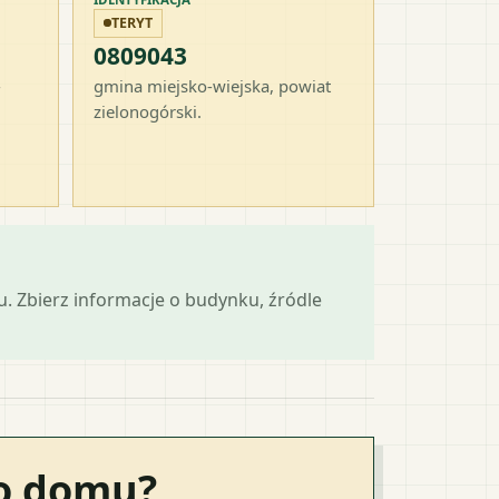
TERYT
0809043
-
gmina miejsko-wiejska
, powiat
zielonogórski
.
mu. Zbierz informacje o budynku, źródle
go domu?