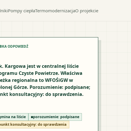
niki
Pompy ciepła
Termomodernizacja
O projekcie
YBKA ODPOWIEDŹ
k. Kargowa jest w centralnej liście
ogramu Czyste Powietrze. Właściwa
ieżka regionalna to WFOŚiGW w
elonej Górze. Porozumienie: podpisane;
nkt konsultacyjny: do sprawdzenia.
gmina na liście
porozumienie:
podpisane
punkt konsultacyjny:
do sprawdzenia