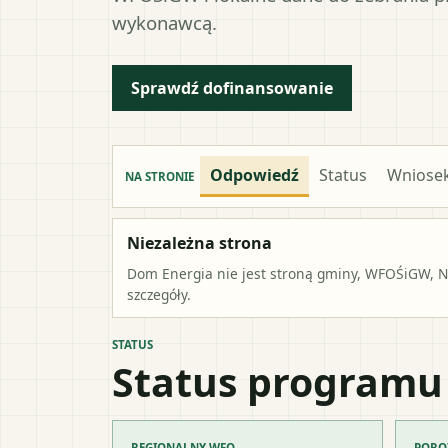
wykonawcą.
Sprawdź dofinansowanie
Odpowiedź
Status
Wniose
NA STRONIE
Niezależna strona
Dom Energia nie jest stroną gminy, WFOŚiGW, NF
szczegóły.
STATUS
Status programu
REGIONALNY WFO
PORO