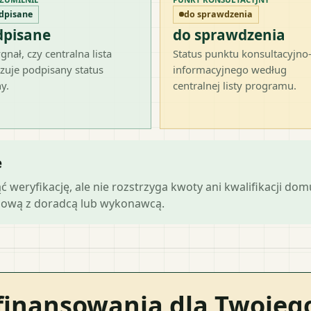
dpisane
do sprawdzenia
dpisane
do sprawdzenia
gnał, czy centralna lista
Status punktu konsultacyjno
zuje podpisany status
informacyjnego według
y.
centralnej listy programu.
e
ąć weryfikację, ale nie rozstrzyga kwoty ani kwalifikacji do
mową z doradcą lub wykonawcą.
finansowania dla Twoje