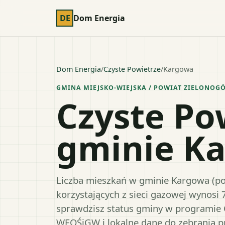
DE
Dom Energia
Dom Energia
/
Czyste Powietrze
/
Kargowa
GMINA MIEJSKO-WIEJSKA
/ POWIAT
ZIELONOGÓ
Czyste Po
gminie K
Liczba mieszkań w gminie Kargowa (pow
korzystających z sieci gazowej wynosi 
sprawdzisz status gminy w programie 
WFOŚiGW i lokalne dane do zebrania 