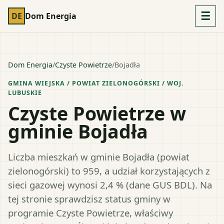
☰
DE
Dom Energia
Dom Energia
/
Czyste Powietrze
/
Bojadła
GMINA WIEJSKA
/ POWIAT
ZIELONOGÓRSKI
/ WOJ.
LUBUSKIE
Czyste Powietrze w
gminie Bojadła
Liczba mieszkań w gminie Bojadła (powiat
zielonogórski) to 959, a udział korzystających z
sieci gazowej wynosi 2,4 % (dane GUS BDL). Na
tej stronie sprawdzisz status gminy w
programie Czyste Powietrze, właściwy