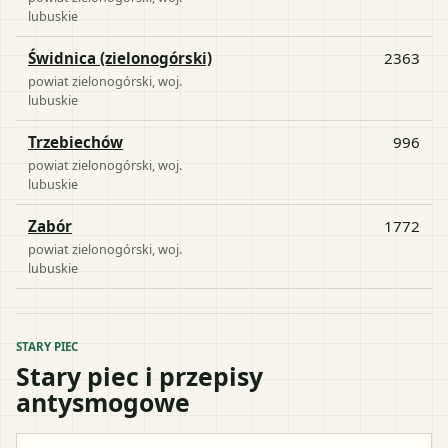
lubuskie
Świdnica (zielonogórski)
2363
powiat
zielonogórski
, woj.
lubuskie
Trzebiechów
996
powiat
zielonogórski
, woj.
lubuskie
Zabór
1772
powiat
zielonogórski
, woj.
lubuskie
STARY PIEC
Stary piec i przepisy
antysmogowe