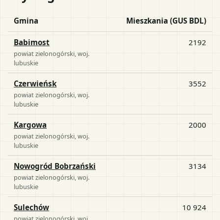
Gmina
Mieszkania (GUS BDL)
Babimost
2192
powiat
zielonogórski
, woj.
lubuskie
Czerwieńsk
3552
powiat
zielonogórski
, woj.
lubuskie
Kargowa
2000
powiat
zielonogórski
, woj.
lubuskie
Nowogród Bobrzański
3134
powiat
zielonogórski
, woj.
lubuskie
Sulechów
10 924
powiat
zielonogórski
, woj.