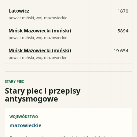
Latowicz
1870
powiat
miński
, woj.
mazowieckie
Mińsk Mazowiecki (miński)
5894
powiat
miński
, woj.
mazowieckie
Mińsk Mazowiecki (miński)
19 654
powiat
miński
, woj.
mazowieckie
STARY PIEC
Stary piec i przepisy
antysmogowe
WOJEWÓDZTWO
mazowieckie