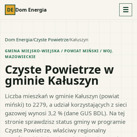
☰
DE
Dom Energia
Dom Energia
/
Czyste Powietrze
/
Kałuszyn
GMINA MIEJSKO-WIEJSKA
/ POWIAT
MIŃSKI
/ WOJ.
MAZOWIECKIE
Czyste Powietrze w
gminie Kałuszyn
Liczba mieszkań w gminie Kałuszyn (powiat
miński) to 2279, a udział korzystających z sieci
gazowej wynosi 3,2 % (dane GUS BDL). Na tej
stronie sprawdzisz status gminy w programie
Czyste Powietrze, właściwy regionalny