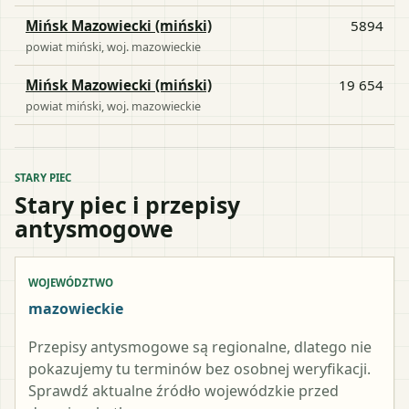
Mińsk Mazowiecki (miński)
5894
powiat
miński
, woj.
mazowieckie
Mińsk Mazowiecki (miński)
19 654
powiat
miński
, woj.
mazowieckie
STARY PIEC
Stary piec i przepisy
antysmogowe
WOJEWÓDZTWO
mazowieckie
Przepisy antysmogowe są regionalne, dlatego nie
pokazujemy tu terminów bez osobnej weryfikacji.
Sprawdź aktualne źródło wojewódzkie przed