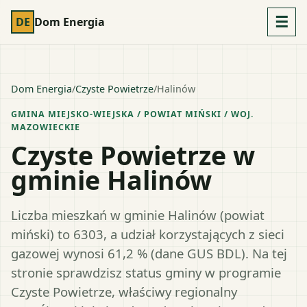
☰
DE
Dom Energia
Dom Energia
/
Czyste Powietrze
/
Halinów
GMINA MIEJSKO-WIEJSKA
/ POWIAT
MIŃSKI
/ WOJ.
MAZOWIECKIE
Czyste Powietrze w
gminie Halinów
Liczba mieszkań w gminie Halinów (powiat
miński) to 6303, a udział korzystających z sieci
gazowej wynosi 61,2 % (dane GUS BDL). Na tej
stronie sprawdzisz status gminy w programie
Czyste Powietrze, właściwy regionalny