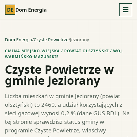
☰
DE
Dom Energia
Dom Energia
/
Czyste Powietrze
/
Jeziorany
GMINA MIEJSKO-WIEJSKA
/ POWIAT
OLSZTYŃSKI
/ WOJ.
WARMIŃSKO-MAZURSKIE
Czyste Powietrze w
gminie Jeziorany
Liczba mieszkań w gminie Jeziorany (powiat
olsztyński) to 2460, a udział korzystających z
sieci gazowej wynosi 0,2 % (dane GUS BDL). Na
tej stronie sprawdzisz status gminy w
programie Czyste Powietrze, właściwy