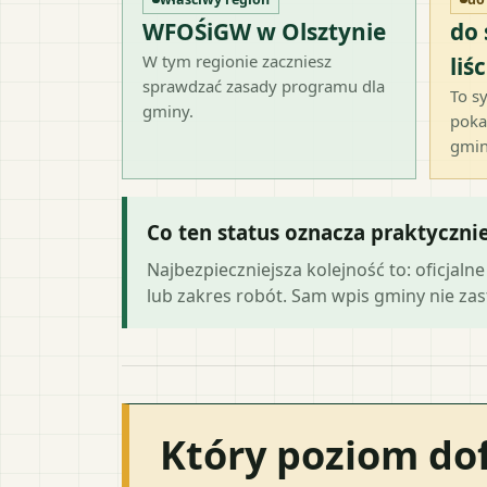
WFOŚiGW w Olsztynie
do
W tym regionie zaczniesz
liśc
sprawdzać zasady programu dla
To sy
gminy.
poka
gmin
Co ten status oznacza praktyczni
Najbezpieczniejsza kolejność to: oficja
lub zakres robót. Sam wpis gminy nie zast
Który poziom do