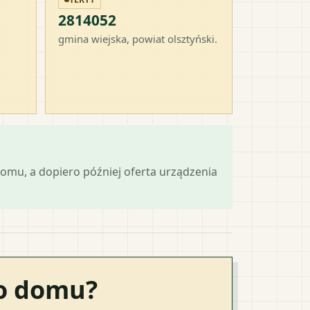
2814052
-
gmina wiejska
, powiat
olsztyński
.
omu, a dopiero później oferta urządzenia
go domu?