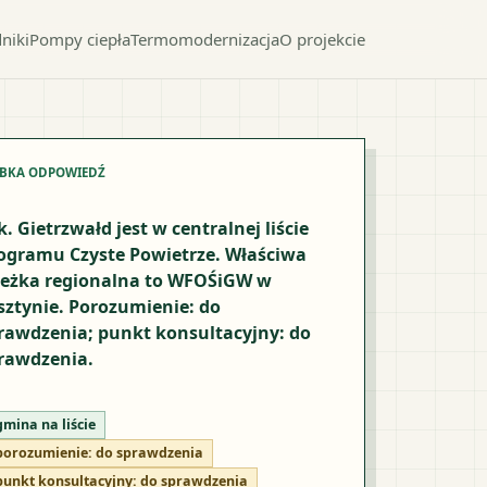
niki
Pompy ciepła
Termomodernizacja
O projekcie
YBKA ODPOWIEDŹ
k. Gietrzwałd jest w centralnej liście
ogramu Czyste Powietrze. Właściwa
ieżka regionalna to WFOŚiGW w
sztynie. Porozumienie: do
rawdzenia; punkt konsultacyjny: do
rawdzenia.
gmina na liście
porozumienie:
do sprawdzenia
punkt konsultacyjny:
do sprawdzenia