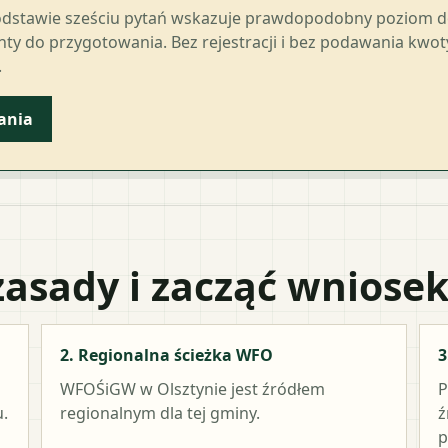
odstawie sześciu pytań wskazuje prawdopodobny poziom 
ty do przygotowania. Bez rejestracji i bez podawania kwo
.
ania
zasady i zacząć wniose
2. Regionalna ścieżka WFO
3
WFOŚiGW w Olsztynie
jest źródłem
P
.
regionalnym dla tej gminy.
ź
p