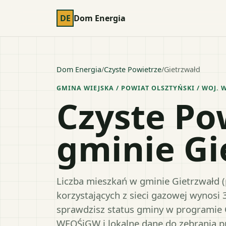
DE
Dom Energia
Dom Energia
/
Czyste Powietrze
/
Gietrzwałd
GMINA WIEJSKA
/ POWIAT
OLSZTYŃSKI
/ WOJ.
W
Czyste Po
gminie Gi
Liczba mieszkań w gminie Gietrzwałd (p
korzystających z sieci gazowej wynosi 
sprawdzisz status gminy w programie 
WFOŚiGW i lokalne dane do zebrania 