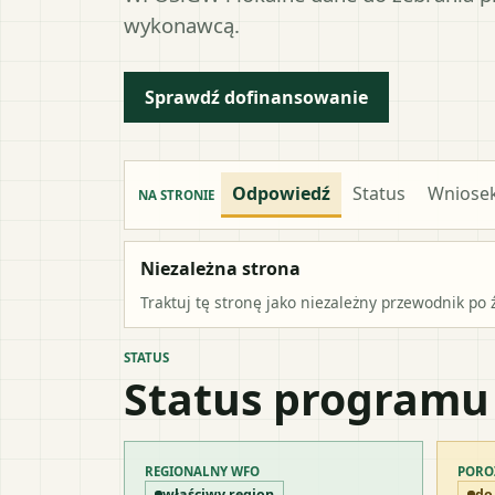
wykonawcą.
Sprawdź dofinansowanie
Odpowiedź
Status
Wniose
NA STRONIE
Niezależna strona
Traktuj tę stronę jako niezależny przewodnik po 
STATUS
Status programu
REGIONALNY WFO
PORO
właściwy region
do