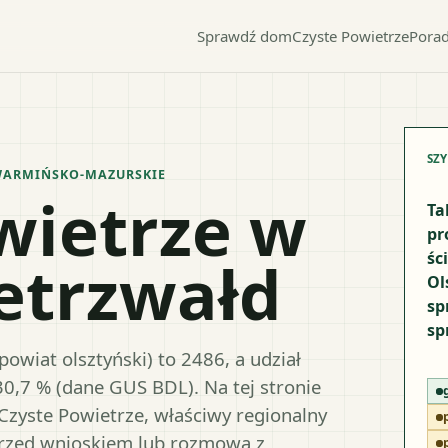
Sprawdź dom
Czyste Powietrze
Porad
SZ
ARMIŃSKO-MAZURSKIE
wietrze w
Ta
pr
śc
etrzwałd
Ol
sp
sp
owiat olsztyński) to 2486, a udział
30,7 % (dane GUS BDL). Na tej stronie
Czyste Powietrze, właściwy regionalny
przed wnioskiem lub rozmową z