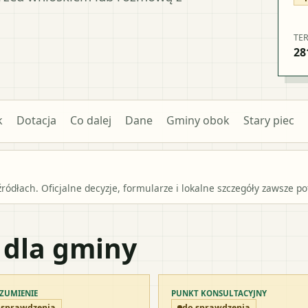
TE
28
k
Dotacja
Co dalej
Dane
Gminy obok
Stary piec
źródłach. Oficjalne decyzje, formularze i lokalne szczegóły zawsze 
 dla gminy
ZUMIENIE
PUNKT KONSULTACYJNY
 sprawdzenia
do sprawdzenia