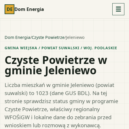
☰
DE
Dom Energia
Dom Energia
/
Czyste Powietrze
/
Jeleniewo
GMINA WIEJSKA
/ POWIAT
SUWALSKI
/ WOJ.
PODLASKIE
Czyste Powietrze w
gminie Jeleniewo
Liczba mieszkań w gminie Jeleniewo (powiat
suwalski) to 1023 (dane GUS BDL). Na tej
stronie sprawdzisz status gminy w programie
Czyste Powietrze, właściwy regionalny
WFOŚiGW i lokalne dane do zebrania przed
wnioskiem lub rozmową z wykonawcą.