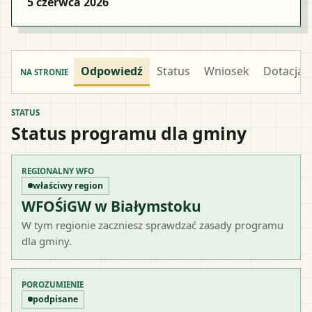
5 czerwca 2026
Odpowiedź
Status
Wniosek
Dotacja
NA STRONIE
STATUS
Status programu dla gminy
REGIONALNY WFO
właściwy region
WFOŚiGW w Białymstoku
W tym regionie zaczniesz sprawdzać zasady programu
dla gminy.
POROZUMIENIE
podpisane