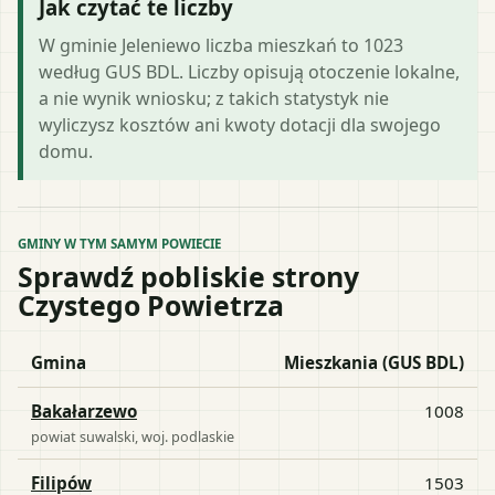
Jak czytać te liczby
W gminie Jeleniewo liczba mieszkań to 1023
według GUS BDL. Liczby opisują otoczenie lokalne,
a nie wynik wniosku; z takich statystyk nie
wyliczysz kosztów ani kwoty dotacji dla swojego
domu.
GMINY W TYM SAMYM POWIECIE
Sprawdź pobliskie strony
Czystego Powietrza
Gmina
Mieszkania (GUS BDL)
Bakałarzewo
1008
powiat
suwalski
, woj.
podlaskie
Filipów
1503