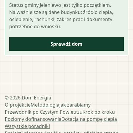
Status gminy Jeleniewo jest tylko początkiem.
Najważniejsze są dane budynku: źródło ciepła,
ocieplenie, rachunki, zakres prac i dokumenty
potrzebne do wniosku.
Sprawdź dom
©
2026
Dom Energia
O projekcie
Metodologia
Jak zarabiamy
Przewodnik po Czystym Powietrzu
Krok po kroku
Poziomy dofinansowania
Dotacja na pompę ciepła
Wszystkie poradniki