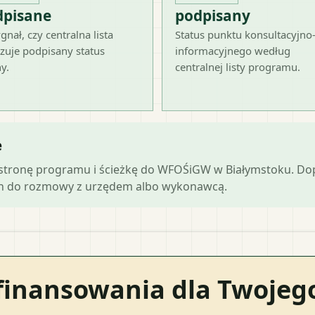
dpisane
podpisany
gnał, czy centralna lista
Status punktu konsultacyjno
zuje podpisany status
informacyjnego według
y.
centralnej listy programu.
e
ną stronę programu i ścieżkę do WFOŚiGW w Białymstoku. D
ch do rozmowy z urzędem albo wykonawcą.
finansowania dla Twoje