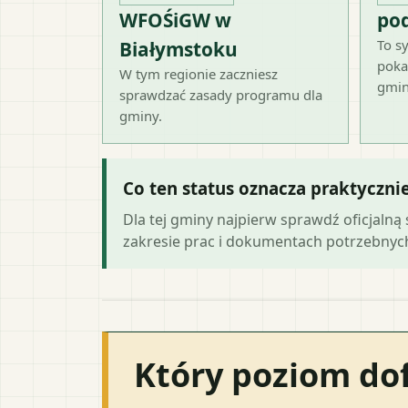
WFOŚiGW w
po
To sy
Białymstoku
poka
W tym regionie zaczniesz
gmin
sprawdzać zasady programu dla
gminy.
Co ten status oznacza praktyczni
Dla tej gminy najpierw sprawdź oficjal
zakresie prac i dokumentach potrzebny
Który poziom do