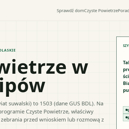
Sprawdź dom
Czyste Powietrze
Porad
SZ
DLASKIE
wietrze w
Ta
pr
lipów
śc
Bi
pu
iat suwalski) to 1503 (dane GUS BDL). Na
 programie Czyste Powietrze, właściwy
 zebrania przed wnioskiem lub rozmową z