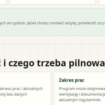
ch ani godzin. Jeżeli chcesz umówić wizytę, potwierdź szc
 i czego trzeba pilnow
Zakres prac
akresu prac i aktualnych
Program może obejmować ź
woty bez danych
wentylację i dokumentację
aktualnym regulaminie.