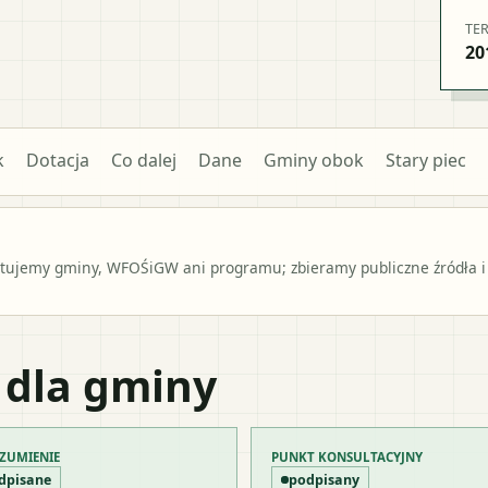
TE
20
k
Dotacja
Co dalej
Dane
Gminy obok
Stary piec
ntujemy gminy, WFOŚiGW ani programu; zbieramy publiczne źródła i
 dla gminy
ZUMIENIE
PUNKT KONSULTACYJNY
dpisane
podpisany