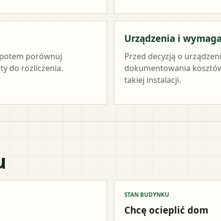
Urządzenia i wymag
c, potem porównuj
Przed decyzją o urządzen
y do rozliczenia.
dokumentowania kosztów 
takiej instalacji.
u
STAN BUDYNKU
Chcę ocieplić dom