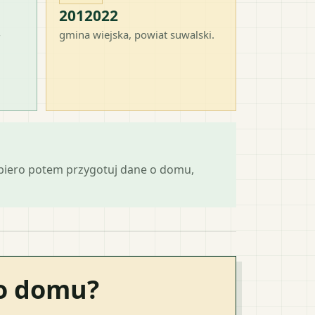
2012022
-
gmina wiejska
, powiat
suwalski
.
opiero potem przygotuj dane o domu,
go domu?