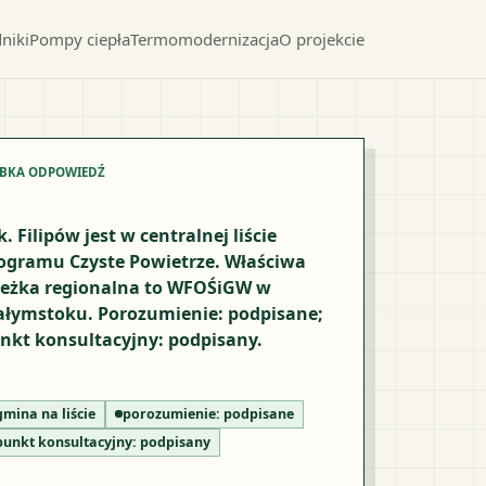
niki
Pompy ciepła
Termomodernizacja
O projekcie
YBKA ODPOWIEDŹ
k. Filipów jest w centralnej liście
ogramu Czyste Powietrze. Właściwa
ieżka regionalna to WFOŚiGW w
ałymstoku. Porozumienie: podpisane;
nkt konsultacyjny: podpisany.
gmina na liście
porozumienie:
podpisane
punkt konsultacyjny:
podpisany