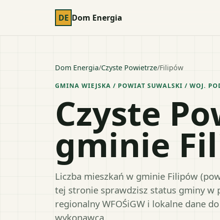
DE
Dom Energia
Dom Energia
/
Czyste Powietrze
/
Filipów
GMINA WIEJSKA
/ POWIAT
SUWALSKI
/ WOJ.
PO
Czyste Po
gminie Fi
Liczba mieszkań w gminie Filipów (pow
tej stronie sprawdzisz status gminy w
regionalny WFOŚiGW i lokalne dane do
wykonawcą.