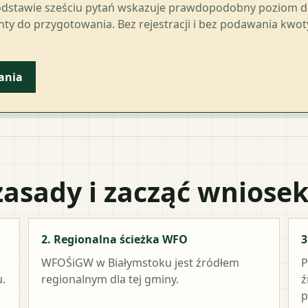
odstawie sześciu pytań wskazuje prawdopodobny poziom 
ty do przygotowania. Bez rejestracji i bez podawania kwo
ania
zasady i zacząć wniose
2. Regionalna ścieżka WFO
3
WFOŚiGW w Białymstoku
jest źródłem
P
.
regionalnym dla tej gminy.
ź
p