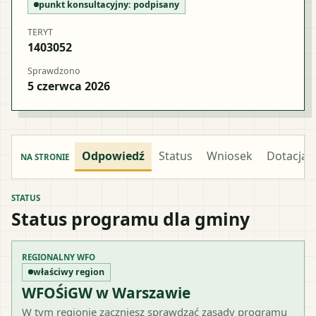
punkt konsultacyjny:
podpisany
TERYT
1403052
Sprawdzono
5 czerwca 2026
Odpowiedź
Status
Wniosek
Dotacja
NA STRONIE
STATUS
Status programu dla gminy
REGIONALNY WFO
właściwy region
WFOŚiGW w Warszawie
W tym regionie zaczniesz sprawdzać zasady programu