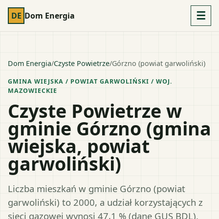
☰
DE
Dom Energia
Dom Energia
/
Czyste Powietrze
/
Górzno (powiat garwoliński)
GMINA WIEJSKA
/ POWIAT
GARWOLIŃSKI
/ WOJ.
MAZOWIECKIE
Czyste Powietrze w
gminie Górzno (gmina
wiejska, powiat
garwoliński)
Liczba mieszkań w gminie Górzno (powiat
garwoliński) to 2000, a udział korzystających z
sieci gazowej wynosi 47,1 % (dane GUS BDL).