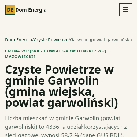
☰
DE
Dom Energia
Dom Energia
/
Czyste Powietrze
/
Garwolin (powiat garwoliński)
GMINA WIEJSKA
/ POWIAT
GARWOLIŃSKI
/ WOJ.
MAZOWIECKIE
Czyste Powietrze w
gminie Garwolin
(gmina wiejska,
powiat garwoliński)
Liczba mieszkań w gminie Garwolin (powiat
garwoliński) to 4336, a udział korzystających z
sieci gazowej wynosi 58,7 % (dane GUS BDL).