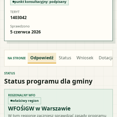
punkt konsultacyjny:
podpisany
TERYT
1403042
Sprawdzono
5 czerwca 2026
Odpowiedź
Status
Wniosek
Dotacja
NA STRONIE
STATUS
Status programu dla gminy
REGIONALNY WFO
właściwy region
WFOŚiGW w Warszawie
W tym regionie zaczniesz sprawdzać zasady programu