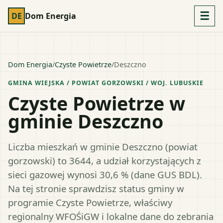
☰
DE
Dom Energia
Dom Energia
/
Czyste Powietrze
/
Deszczno
GMINA WIEJSKA
/ POWIAT
GORZOWSKI
/ WOJ.
LUBUSKIE
Czyste Powietrze w
gminie Deszczno
Liczba mieszkań w gminie Deszczno (powiat
gorzowski) to 3644, a udział korzystających z
sieci gazowej wynosi 30,6 % (dane GUS BDL).
Na tej stronie sprawdzisz status gminy w
programie Czyste Powietrze, właściwy
regionalny WFOŚiGW i lokalne dane do zebrania