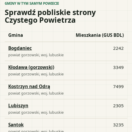
GMINY W TYM SAMYM POWIECIE
Sprawdź pobliskie strony
Czystego Powietrza
Gmina
Mieszkania (GUS BDL)
Bogdaniec
2242
powiat
gorzowski
, woj.
lubuskie
Kłodawa (gorzowski)
3349
powiat
gorzowski
, woj.
lubuskie
Kostrzyn nad Odrą
7499
powiat
gorzowski
, woj.
lubuskie
Lubiszyn
2305
powiat
gorzowski
, woj.
lubuskie
Santok
3235
powiat
gorzowski
, woj.
lubuskie