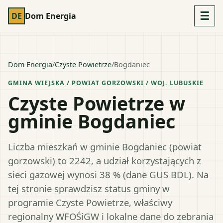
☰
DE
Dom Energia
Dom Energia
/
Czyste Powietrze
/
Bogdaniec
GMINA WIEJSKA
/ POWIAT
GORZOWSKI
/ WOJ.
LUBUSKIE
Czyste Powietrze w
gminie Bogdaniec
Liczba mieszkań w gminie Bogdaniec (powiat
gorzowski) to 2242, a udział korzystających z
sieci gazowej wynosi 38 % (dane GUS BDL). Na
tej stronie sprawdzisz status gminy w
programie Czyste Powietrze, właściwy
regionalny WFOŚiGW i lokalne dane do zebrania