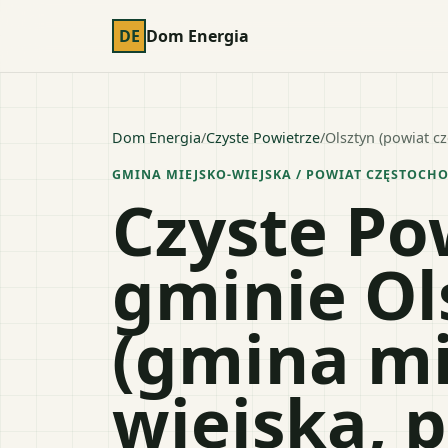
DE
Dom Energia
Dom Energia
/
Czyste Powietrze
/
Olsztyn (powiat c
GMINA MIEJSKO-WIEJSKA
/ POWIAT
CZĘSTOCH
Czyste Po
gminie Ol
(gmina mi
wiejska, 