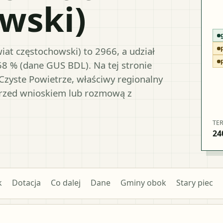
wski)
iat częstochowski) to 2966, a udział
58 % (dane GUS BDL). Na tej stronie
Czyste Powietrze, właściwy regionalny
przed wnioskiem lub rozmową z
TE
24
k
Dotacja
Co dalej
Dane
Gminy obok
Stary piec