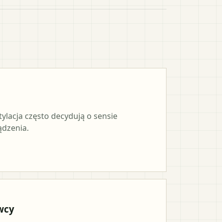
tylacja często decydują o sensie
ądzenia.
wcy