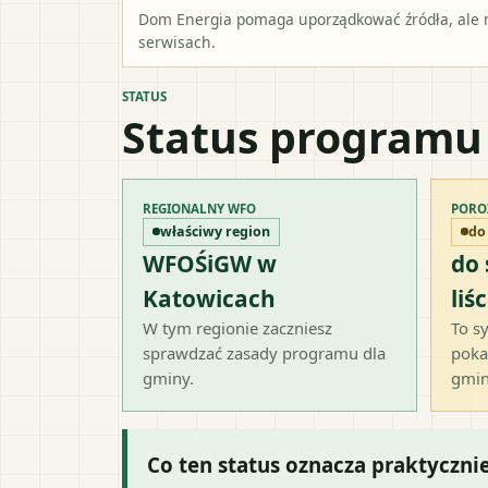
Dom Energia pomaga uporządkować źródła, ale ni
serwisach.
STATUS
Status programu
REGIONALNY WFO
PORO
właściwy region
do
WFOŚiGW w
do
Katowicach
liśc
W tym regionie zaczniesz
To sy
sprawdzać zasady programu dla
poka
gminy.
gmin
Co ten status oznacza praktyczni