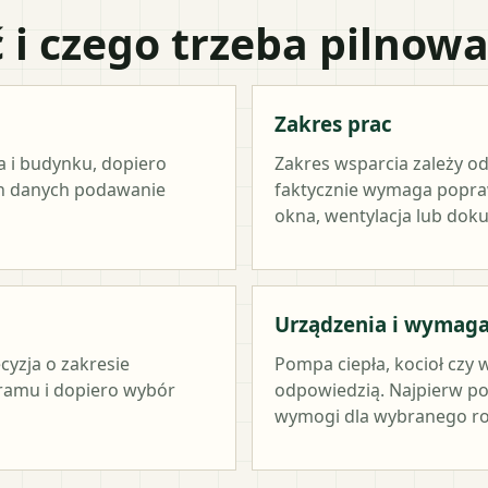
 i czego trzeba pilnow
Zakres prac
a i budynku, dopiero
Zakres wsparcia zależy od
ch danych podawanie
faktycznie wymaga popraw
okna, wentylacja lub dok
Urządzenia i wymag
cyzja o zakresie
Pompa ciepła, kocioł czy 
ramu i dopiero wybór
odpowiedzią. Najpierw po
wymogi dla wybranego ro