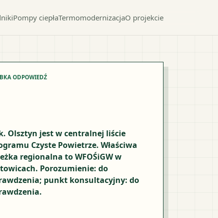
niki
Pompy ciepła
Termomodernizacja
O projekcie
YBKA ODPOWIEDŹ
k. Olsztyn jest w centralnej liście
ogramu Czyste Powietrze. Właściwa
ieżka regionalna to WFOŚiGW w
towicach. Porozumienie: do
rawdzenia; punkt konsultacyjny: do
rawdzenia.