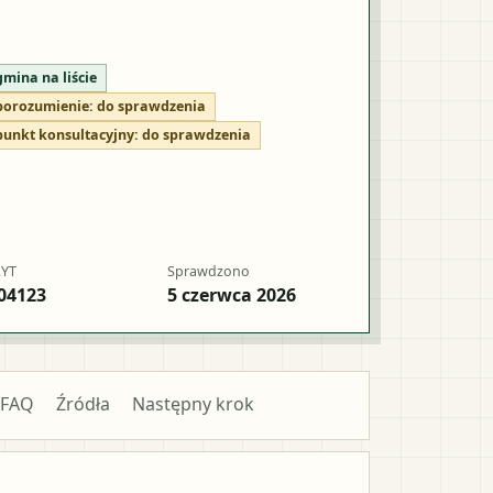
gmina na liście
porozumienie:
do sprawdzenia
punkt konsultacyjny:
do sprawdzenia
RYT
Sprawdzono
04123
5 czerwca 2026
FAQ
Źródła
Następny krok