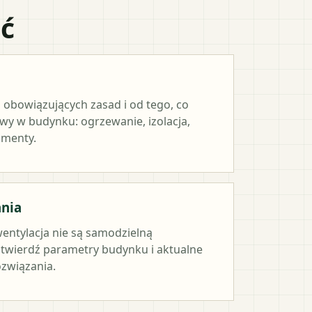
ać
 obowiązujących zasad i od tego, co
y w budynku: ogrzewanie, izolacja,
umenty.
ania
wentylacja nie są samodzielną
twierdź parametry budynku i aktualne
związania.