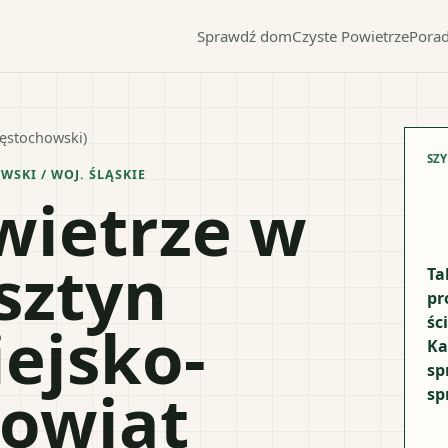
Sprawdź dom
Czyste Powietrze
Porad
zęstochowski)
SZ
OWSKI
/ WOJ.
ŚLĄSKIE
wietrze w
sztyn
Ta
pr
śc
ejsko-
Ka
sp
powiat
sp