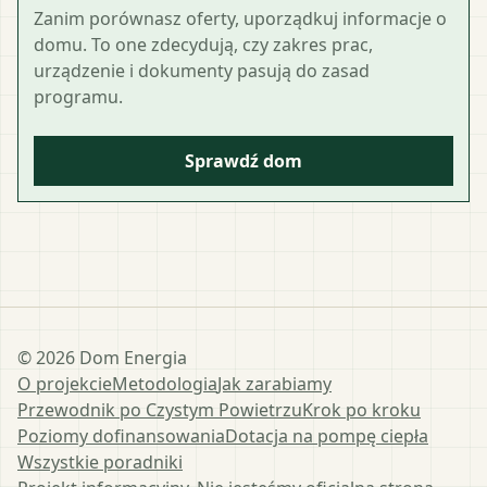
Zanim porównasz oferty, uporządkuj informacje o
domu. To one zdecydują, czy zakres prac,
urządzenie i dokumenty pasują do zasad
programu.
Sprawdź dom
©
2026
Dom Energia
O projekcie
Metodologia
Jak zarabiamy
Przewodnik po Czystym Powietrzu
Krok po kroku
Poziomy dofinansowania
Dotacja na pompę ciepła
Wszystkie poradniki