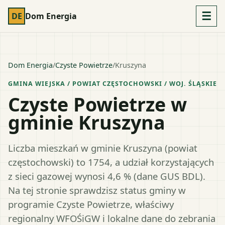
☰
DE
Dom Energia
Dom Energia
/
Czyste Powietrze
/
Kruszyna
GMINA WIEJSKA
/ POWIAT
CZĘSTOCHOWSKI
/ WOJ.
ŚLĄSKIE
Czyste Powietrze w
gminie Kruszyna
Liczba mieszkań w gminie Kruszyna (powiat
częstochowski) to 1754, a udział korzystających
z sieci gazowej wynosi 4,6 % (dane GUS BDL).
Na tej stronie sprawdzisz status gminy w
programie Czyste Powietrze, właściwy
regionalny WFOŚiGW i lokalne dane do zebrania