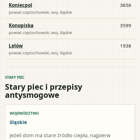
Koniecpol
3656
powiat
częstochowski
, woj.
śląskie
Konopiska
3599
powiat
częstochowski
, woj.
śląskie
Lelów
1938
powiat
częstochowski
, woj.
śląskie
STARY PIEC
Stary piec i przepisy
antysmogowe
WOJEWÓDZTWO
śląskie
Jeżeli dom ma stare źródło ciepła, najpierw