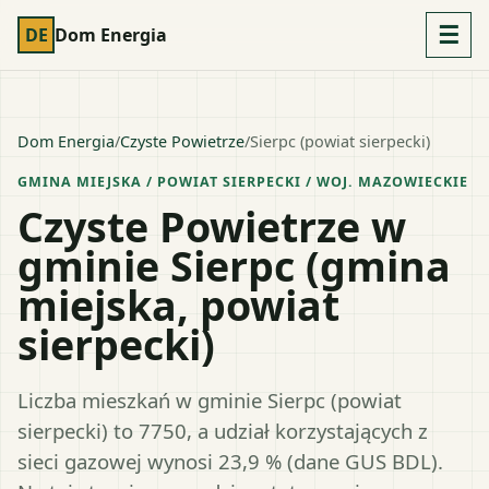
☰
DE
Dom Energia
Dom Energia
/
Czyste Powietrze
/
Sierpc (powiat sierpecki)
GMINA MIEJSKA
/ POWIAT
SIERPECKI
/ WOJ.
MAZOWIECKIE
Czyste Powietrze w
gminie Sierpc (gmina
miejska, powiat
sierpecki)
Liczba mieszkań w gminie Sierpc (powiat
sierpecki) to 7750, a udział korzystających z
sieci gazowej wynosi 23,9 % (dane GUS BDL).