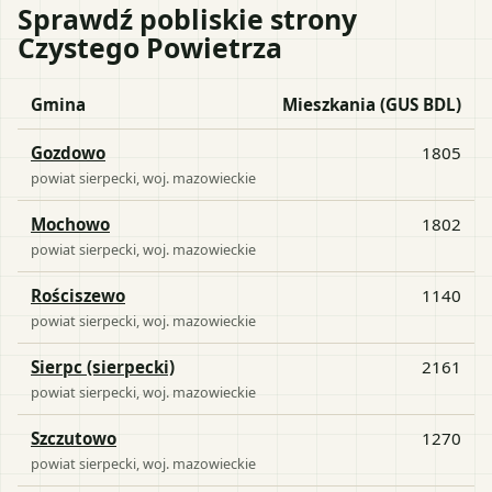
Sprawdź pobliskie strony
Czystego Powietrza
Gmina
Mieszkania (GUS BDL)
Gozdowo
1805
powiat
sierpecki
, woj.
mazowieckie
Mochowo
1802
powiat
sierpecki
, woj.
mazowieckie
Rościszewo
1140
powiat
sierpecki
, woj.
mazowieckie
Sierpc (sierpecki)
2161
powiat
sierpecki
, woj.
mazowieckie
Szczutowo
1270
powiat
sierpecki
, woj.
mazowieckie