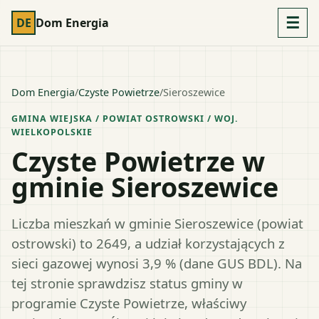
☰
DE
Dom Energia
Dom Energia
/
Czyste Powietrze
/
Sieroszewice
GMINA WIEJSKA
/ POWIAT
OSTROWSKI
/ WOJ.
WIELKOPOLSKIE
Czyste Powietrze w
gminie Sieroszewice
Liczba mieszkań w gminie Sieroszewice (powiat
ostrowski) to 2649, a udział korzystających z
sieci gazowej wynosi 3,9 % (dane GUS BDL). Na
tej stronie sprawdzisz status gminy w
programie Czyste Powietrze, właściwy