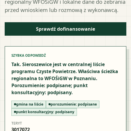
regionalny WFOŚiGW i lokalne dane do zebrania
przed wnioskiem lub rozmową z wykonawcą.
Sprawdź dofinansowanie
SZYBKA ODPOWIEDŹ
Tak. Sieroszewice jest w centralnej liście
programu Czyste Powietrze. Właściwa ścieżka
regionalna to WFOŚiGW w Poznaniu.
Porozumienie: podpisane; punkt
konsultacyjny: podpisany.
gmina na liście
porozumienie:
podpisane
punkt konsultacyjny:
podpisany
TERYT
3017072