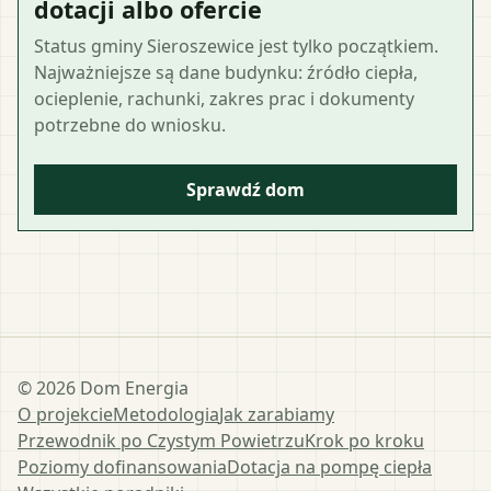
dotacji albo ofercie
Status gminy Sieroszewice jest tylko początkiem.
Najważniejsze są dane budynku: źródło ciepła,
ocieplenie, rachunki, zakres prac i dokumenty
potrzebne do wniosku.
Sprawdź dom
©
2026
Dom Energia
O projekcie
Metodologia
Jak zarabiamy
Przewodnik po Czystym Powietrzu
Krok po kroku
Poziomy dofinansowania
Dotacja na pompę ciepła