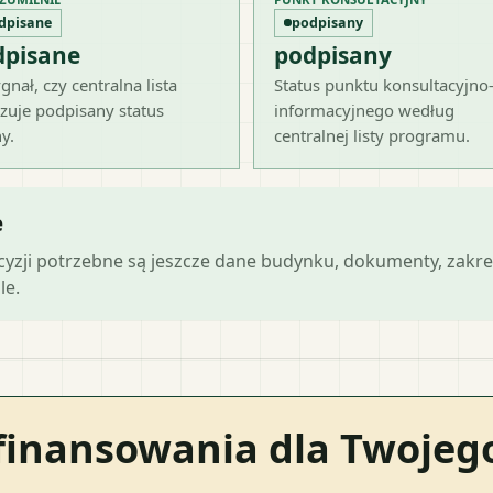
dpisane
podpisany
dpisane
podpisany
gnał, czy centralna lista
Status punktu konsultacyjno
zuje podpisany status
informacyjnego według
y.
centralnej listy programu.
e
ecyzji potrzebne są jeszcze dane budynku, dokumenty, zakre
le.
finansowania dla Twoje