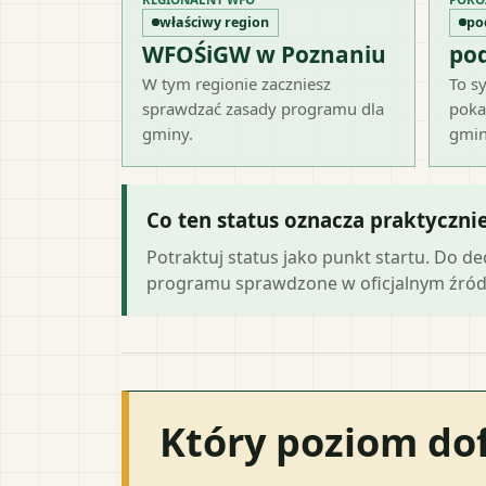
właściwy region
po
WFOŚiGW w Poznaniu
po
W tym regionie zaczniesz
To sy
sprawdzać zasady programu dla
poka
gminy.
gmin
Co ten status oznacza praktyczni
Potraktuj status jako punkt startu. Do d
programu sprawdzone w oficjalnym źród
Który poziom do