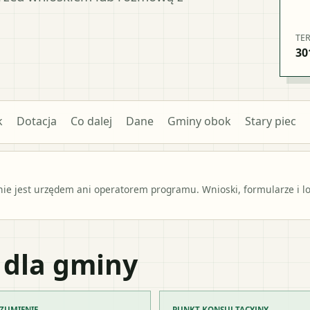
TE
30
k
Dotacja
Co dalej
Dane
Gminy obok
Stary piec
e jest urzędem ani operatorem programu. Wnioski, formularze i lok
 dla gminy
ZUMIENIE
PUNKT KONSULTACYJNY