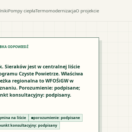
niki
Pompy ciepła
Termomodernizacja
O projekcie
YBKA ODPOWIEDŹ
k. Sieraków jest w centralnej liście
ogramu Czyste Powietrze. Właściwa
ieżka regionalna to WFOŚiGW w
znaniu. Porozumienie: podpisane;
nkt konsultacyjny: podpisany.
gmina na liście
porozumienie:
podpisane
punkt konsultacyjny:
podpisany