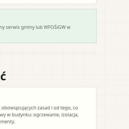
cjalny serwis gminy lub WFOŚiGW w
ać
 obowiązujących zasad i od tego, co
y w budynku: ogrzewanie, izolacja,
umenty.