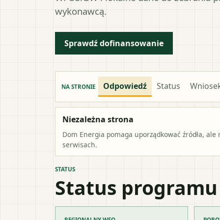
wykonawcą.
Sprawdź dofinansowanie
Odpowiedź
Status
Wniose
NA STRONIE
Niezależna strona
Dom Energia pomaga uporządkować źródła, ale ni
serwisach.
STATUS
Status programu
REGIONALNY WFO
PORO