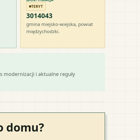
TERYT
3014043
-
gmina miejsko-wiejska
, powiat
międzychodzki
.
s modernizacji i aktualne reguły
go domu?