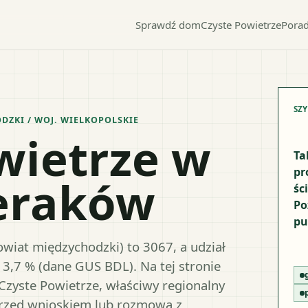
Sprawdź dom
Czyste Powietrze
Porad
SZ
DZKI
/ WOJ.
WIELKOPOLSKIE
wietrze w
Ta
pr
ieraków
śc
Po
pu
wiat międzychodzki) to 3067, a udział
13,7 % (dane GUS BDL). Na tej stronie
Czyste Powietrze, właściwy regionalny
przed wnioskiem lub rozmową z