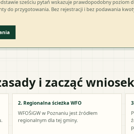
odstawie sześciu pytań wskazuje prawdopodobny poziom 
ty do przygotowania. Bez rejestracji i bez podawania kwo
ania
zasady i zacząć wniose
2. Regionalna ścieżka WFO
3
WFOŚiGW w Poznaniu
jest źródłem
P
.
regionalnym dla tej gminy.
ź
p