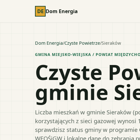
DE
Dom Energia
Dom Energia
/
Czyste Powietrze
/
Sieraków
GMINA MIEJSKO-WIEJSKA
/ POWIAT
MIĘDZYCHO
Czyste Po
gminie S
Liczba mieszkań w gminie Sieraków (po
korzystających z sieci gazowej wynosi 
sprawdzisz status gminy w programie 
WFOŚiGW i lokalne dane do zebrania 