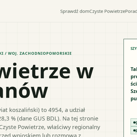
Sprawdź dom
Czyste Powietrze
Porad
SZ
KI
/ WOJ.
ZACHODNIOPOMORSKIE
wietrze w
Ta
pr
ianów
śc
Sz
pu
t koszaliński) to 4954, a udział
28,3 % (dane GUS BDL). Na tej stronie
Czyste Powietrze, właściwy regionalny
przed wnioskiem lub rozmową z