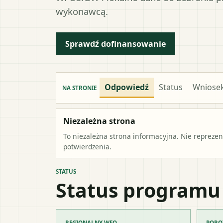
wykonawcą.
Sprawdź dofinansowanie
Odpowiedź
Status
Wniose
NA STRONIE
Niezależna strona
To niezależna strona informacyjna. Nie repreze
potwierdzenia.
STATUS
Status programu
REGIONALNY WFO
PORO