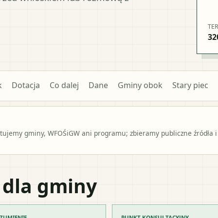
TE
32
k
Dotacja
Co dalej
Dane
Gminy obok
Stary piec
ntujemy gminy, WFOŚiGW ani programu; zbieramy publiczne źródła i
 dla gminy
ZUMIENIE
PUNKT KONSULTACYJNY