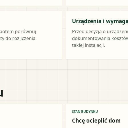
Urządzenia i wymag
c, potem porównuj
Przed decyzją o urządzen
y do rozliczenia.
dokumentowania kosztów 
takiej instalacji.
u
STAN BUDYNKU
Chcę ocieplić dom