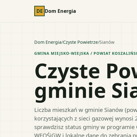
DE
Dom Energia
Dom Energia
/
Czyste Powietrze
/
Sianów
GMINA MIEJSKO-WIEJSKA
/ POWIAT
KOSZALIŃS
Czyste Po
gminie S
Liczba mieszkań w gminie Sianów (powia
korzystających z sieci gazowej wynosi 
sprawdzisz status gminy w programie 
WFOŚiGW i lokalne dane do zebrania 