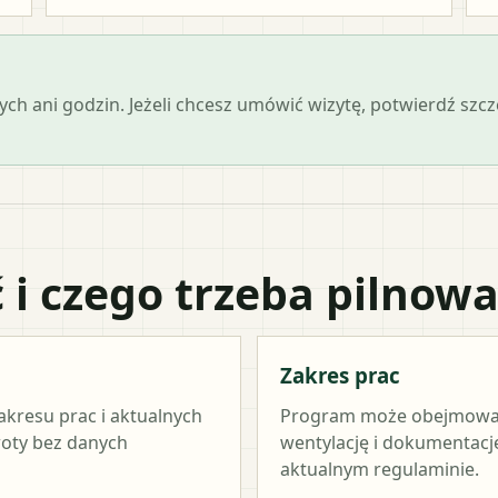
ch ani godzin. Jeżeli chcesz umówić wizytę, potwierdź szc
 i czego trzeba pilnow
Zakres prac
akresu prac i aktualnych
Program może obejmować ź
woty bez danych
wentylację i dokumentację
aktualnym regulaminie.