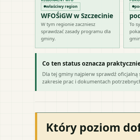
właściwy region
po
WFOŚiGW w Szczecinie
po
W tym regionie zaczniesz
To sy
sprawdzać zasady programu dla
poka
gminy.
gmin
Co ten status oznacza praktyczni
Dla tej gminy najpierw sprawdź oficjaln
zakresie prac i dokumentach potrzebny
Który poziom do