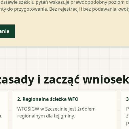
odstawie sześciu pytań wskazuje prawdopodobny poziom 
ty do przygotowania. Bez rejestracji i bez podawania kwo
ania
zasady i zacząć wniose
2. Regionalna ścieżka WFO
3
WFOŚiGW w Szczecinie
jest źródłem
P
.
regionalnym dla tej gminy.
ź
p