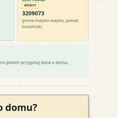
TERYT
3209073
-
gmina miejsko-wiejska
, powiat
koszaliński
.
iero potem przygotuj dane o domu,
go domu?