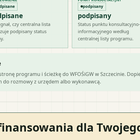
dpisane
podpisany
dpisane
podpisany
gnał, czy centralna lista
Status punktu konsultacyjno
zuje podpisany status
informacyjnego według
y.
centralnej listy programu.
e
ą stronę programu i ścieżkę do WFOŚiGW w Szczecinie. Dop
ch do rozmowy z urzędem albo wykonawcą.
finansowania dla Twoje