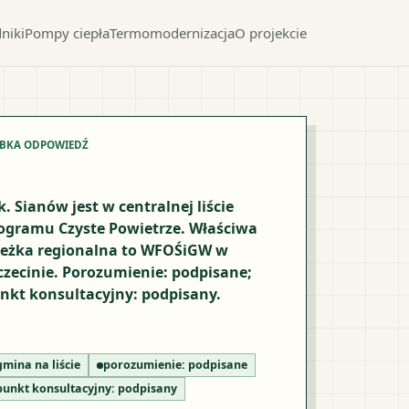
niki
Pompy ciepła
Termomodernizacja
O projekcie
YBKA ODPOWIEDŹ
k. Sianów jest w centralnej liście
ogramu Czyste Powietrze. Właściwa
ieżka regionalna to WFOŚiGW w
czecinie. Porozumienie: podpisane;
nkt konsultacyjny: podpisany.
gmina na liście
porozumienie:
podpisane
punkt konsultacyjny:
podpisany