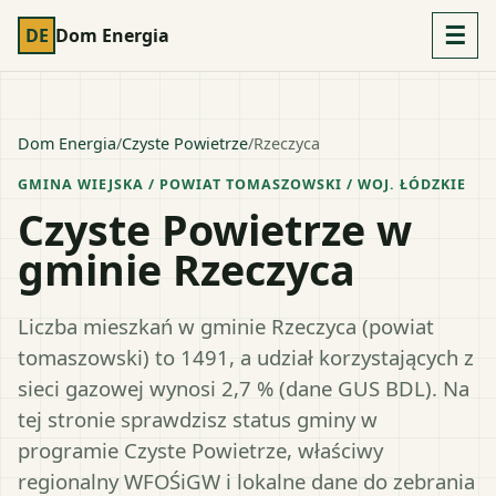
☰
DE
Dom Energia
Dom Energia
/
Czyste Powietrze
/
Rzeczyca
GMINA WIEJSKA
/ POWIAT
TOMASZOWSKI
/ WOJ.
ŁÓDZKIE
Czyste Powietrze w
gminie Rzeczyca
Liczba mieszkań w gminie Rzeczyca (powiat
tomaszowski) to 1491, a udział korzystających z
sieci gazowej wynosi 2,7 % (dane GUS BDL). Na
tej stronie sprawdzisz status gminy w
programie Czyste Powietrze, właściwy
regionalny WFOŚiGW i lokalne dane do zebrania