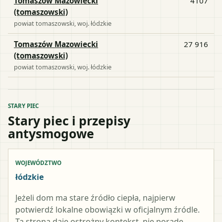
Tomaszów Mazowiecki
4107
(tomaszowski)
powiat
tomaszowski
, woj.
łódzkie
Tomaszów Mazowiecki
27 916
(tomaszowski)
powiat
tomaszowski
, woj.
łódzkie
STARY PIEC
Stary piec i przepisy
antysmogowe
WOJEWÓDZTWO
łódzkie
Jeżeli dom ma stare źródło ciepła, najpierw
potwierdź lokalne obowiązki w oficjalnym źródle.
Ta strona daje ostrożny kontekst, nie poradę