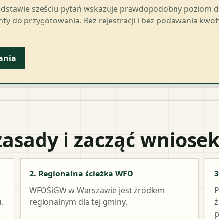
odstawie sześciu pytań wskazuje prawdopodobny poziom 
ty do przygotowania. Bez rejestracji i bez podawania kwo
ania
zasady i zacząć wniose
2. Regionalna ścieżka WFO
3
WFOŚiGW w Warszawie
jest źródłem
P
.
regionalnym dla tej gminy.
ź
p