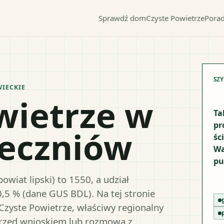
Sprawdź dom
Czyste Powietrze
Porad
SZ
IECKIE
wietrze w
Ta
pr
zeczniów
śc
Wa
pu
wiat lipski) to 1550, a udział
0,5 % (dane GUS BDL). Na tej stronie
Czyste Powietrze, właściwy regionalny
przed wnioskiem lub rozmową z