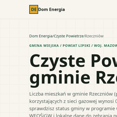
DE
Dom Energia
Dom Energia
/
Czyste Powietrze
/
Rzeczniów
GMINA WIEJSKA
/ POWIAT
LIPSKI
/ WOJ.
MAZOW
Czyste Po
gminie R
Liczba mieszkań w gminie Rzeczniów (po
korzystających z sieci gazowej wynosi 
sprawdzisz status gminy w programie 
WFOŚiGW i lokalne dane do zebrania 