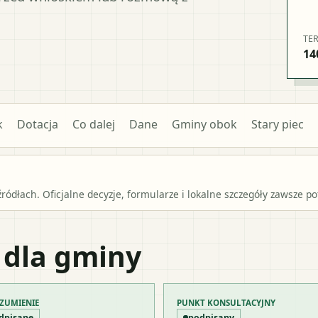
TE
14
k
Dotacja
Co dalej
Dane
Gminy obok
Stary piec
źródłach. Oficjalne decyzje, formularze i lokalne szczegóły zawsze 
 dla gminy
ZUMIENIE
PUNKT KONSULTACYJNY
dpisane
podpisany