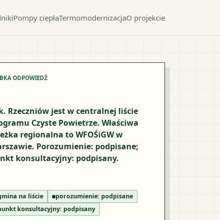
niki
Pompy ciepła
Termomodernizacja
O projekcie
YBKA ODPOWIEDŹ
k. Rzeczniów jest w centralnej liście
ogramu Czyste Powietrze. Właściwa
ieżka regionalna to WFOŚiGW w
rszawie. Porozumienie: podpisane;
nkt konsultacyjny: podpisany.
gmina na liście
porozumienie:
podpisane
punkt konsultacyjny:
podpisany