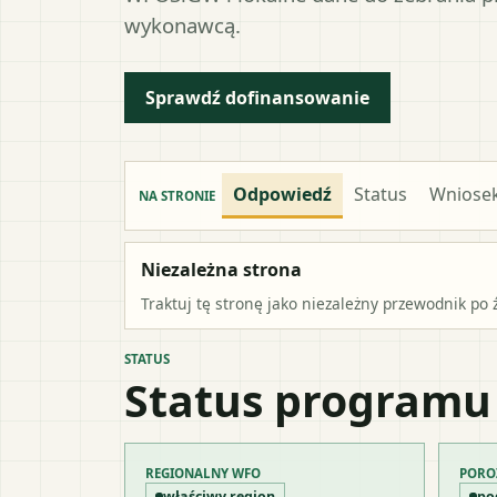
wykonawcą.
Sprawdź dofinansowanie
Odpowiedź
Status
Wniose
NA STRONIE
Niezależna strona
Traktuj tę stronę jako niezależny przewodnik po 
STATUS
Status programu
REGIONALNY WFO
PORO
właściwy region
po