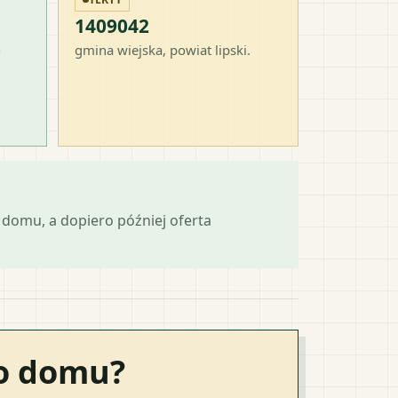
1409042
-
gmina wiejska
, powiat
lipski
.
domu, a dopiero później oferta
go domu?