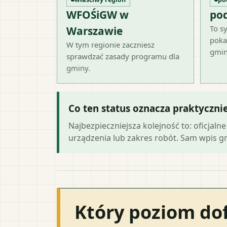
WFOŚiGW w
po
To sy
Warszawie
poka
W tym regionie zaczniesz
gmin
sprawdzać zasady programu dla
gminy.
Co ten status oznacza praktyczni
Najbezpieczniejsza kolejność to: oficja
urządzenia lub zakres robót. Sam wpis gmi
Który poziom do