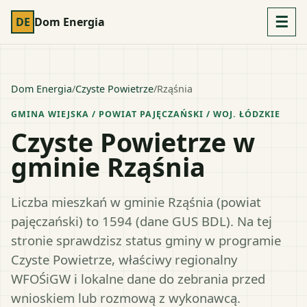
☰
DE
Dom Energia
Dom Energia
/
Czyste Powietrze
/
Rząśnia
GMINA WIEJSKA
/ POWIAT
PAJĘCZAŃSKI
/ WOJ.
ŁÓDZKIE
Czyste Powietrze w
gminie Rząśnia
Liczba mieszkań w gminie Rząśnia (powiat
pajęczański) to 1594 (dane GUS BDL). Na tej
stronie sprawdzisz status gminy w programie
Czyste Powietrze, właściwy regionalny
WFOŚiGW i lokalne dane do zebrania przed
wnioskiem lub rozmową z wykonawcą.