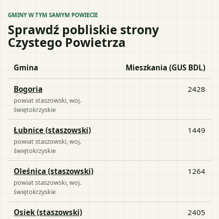
GMINY W TYM SAMYM POWIECIE
Sprawdź pobliskie strony
Czystego Powietrza
Gmina
Mieszkania (GUS BDL)
Bogoria
2428
powiat
staszowski
, woj.
świętokrzyskie
Łubnice (staszowski)
1449
powiat
staszowski
, woj.
świętokrzyskie
Oleśnica (staszowski)
1264
powiat
staszowski
, woj.
świętokrzyskie
Osiek (staszowski)
2405