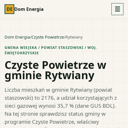
☰
DE
Dom Energia
Dom Energia
/
Czyste Powietrze
/
Rytwiany
GMINA WIEJSKA
/ POWIAT
STASZOWSKI
/ WOJ.
ŚWIĘTOKRZYSKIE
Czyste Powietrze w
gminie Rytwiany
Liczba mieszkań w gminie Rytwiany (powiat
staszowski) to 2176, a udział korzystających z
sieci gazowej wynosi 35,7 % (dane GUS BDL).
Na tej stronie sprawdzisz status gminy w
programie Czyste Powietrze, właściwy