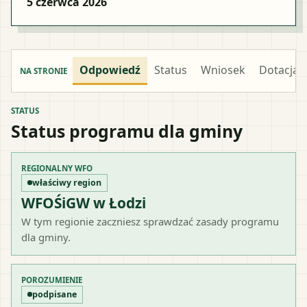
5 czerwca 2026
Odpowiedź
Status
Wniosek
Dotacja
NA STRONIE
STATUS
Status programu dla gminy
REGIONALNY WFO
właściwy region
WFOŚiGW w Łodzi
W tym regionie zaczniesz sprawdzać zasady programu
dla gminy.
POROZUMIENIE
podpisane