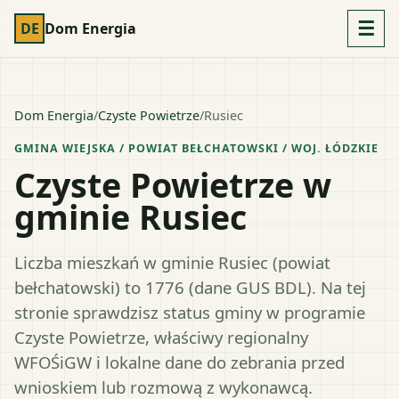
☰
DE
Dom Energia
Dom Energia
/
Czyste Powietrze
/
Rusiec
GMINA WIEJSKA
/ POWIAT
BEŁCHATOWSKI
/ WOJ.
ŁÓDZKIE
Czyste Powietrze w
gminie Rusiec
Liczba mieszkań w gminie Rusiec (powiat
bełchatowski) to 1776 (dane GUS BDL). Na tej
stronie sprawdzisz status gminy w programie
Czyste Powietrze, właściwy regionalny
WFOŚiGW i lokalne dane do zebrania przed
wnioskiem lub rozmową z wykonawcą.